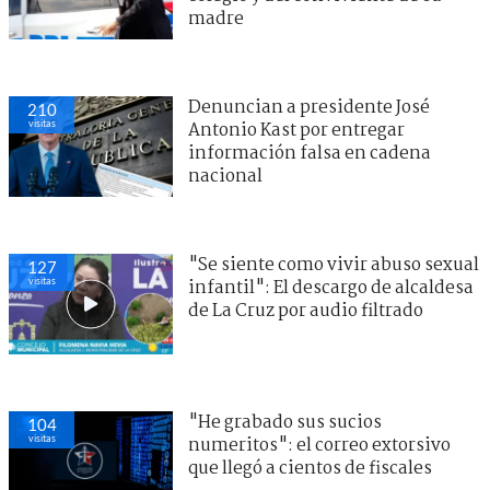
madre
Denuncian a presidente José
210
visitas
Antonio Kast por entregar
información falsa en cadena
nacional
"Se siente como vivir abuso sexual
127
visitas
infantil": El descargo de alcaldesa
de La Cruz por audio filtrado
"He grabado sus sucios
104
visitas
numeritos": el correo extorsivo
que llegó a cientos de fiscales