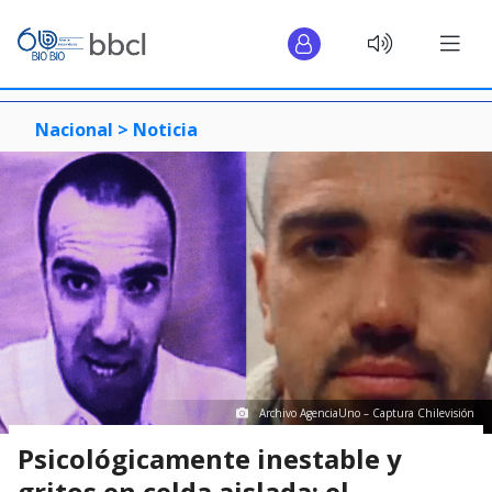
Nacional >
Noticia
Archivo AgenciaUno – Captura Chilevisión
Psicológicamente inestable y
gritos en celda aislada: el