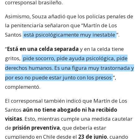
corresponsal brasileño.
Asimismo, Souza añadió que los policías penales de
la penitenciaría señalaron que “Martín de Los
Santos
está psicológicamente muy inestable
“.
“
Está en una celda separada
y en la celda tiene
gritos,
pide socorro, pide ayuda psicológica, pide
derechos humanos. Es una figura muy trastornada y
por eso no puede estar junto con los presos
“,
complementó.
El corresponsal también indicó que Martín de Los
Santos
aún no tiene abogado ni ha recibido
visitas
. Esto, mientras cumple una medida cautelar
de
prisión preventiva
, que debería estar
cumpliendo en Chile desde el
23 de junio
, cuando