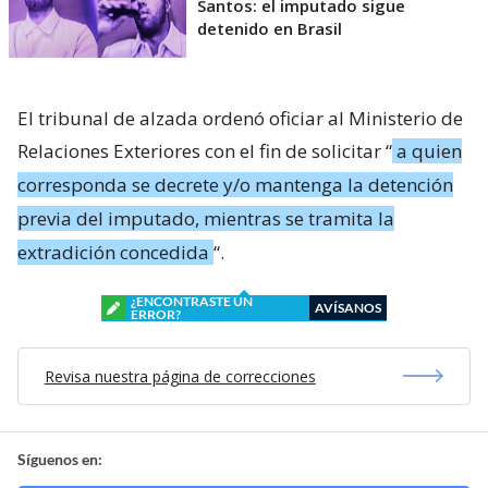
Santos: el imputado sigue
detenido en Brasil
El tribunal de alzada ordenó oficiar al Ministerio de
Relaciones Exteriores con el fin de solicitar “
a quien
corresponda se decrete y/o mantenga la detención
previa del imputado, mientras se tramita la
extradición concedida
“.
¿ENCONTRASTE UN
AVÍSANOS
ERROR?
Revisa nuestra página de correcciones
Síguenos en: