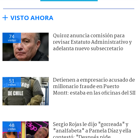
VISTO AHORA
Quiroz anuncia comisión para
74
visitas
revisar Estatuto Administrativo y
adelanta nuevo subsecretario
Detienen a empresario acusado de
51
visitas
millonario fraude en Puerto
Montt: estaba en las oficinas del SII
Sergio Rojas le dijo "gorreada" y
48
visitas
"analfabeta" a Pamela Díaz y ella
contestó: "Después pide