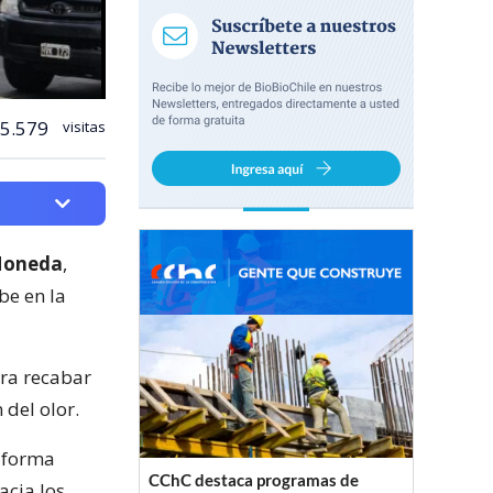
5.579
visitas
 Moneda
,
be en la
ra recabar
 del olor.
e forma
CChC destaca programas de
acia los