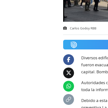
Carlos Godoy RBB
Diversos edifi
fueron evacu
capital. Bombe
Autoridades
toda la inform
Debido a esta
preventiva La