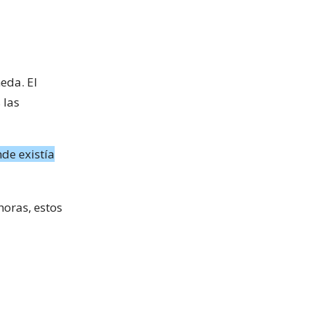
eda. El
 las
nde existía
horas, estos