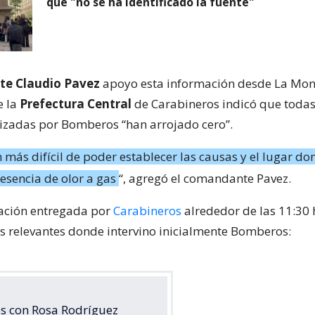
que "no se ha identificado la fuente"
e Claudio Pavez
apoyo esta información desde La Mon
e la
Prefectura Central
de Carabineros indicó que todas
izadas por Bomberos “han arrojado cero”.
 más difícil de poder establecer las causas y el lugar do
esencia de olor a gas
“, agregó el comandante Pavez.
ación entregada por
Carabineros
alrededor de las 11:30 
es relevantes donde intervino inicialmente Bomberos:
os con Rosa Rodríguez