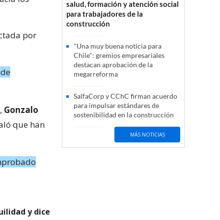
salud, formación y atención social
para trabajadores de la
construcción
ctada por
"Una muy buena noticia para
Chile": gremios empresariales
destacan aprobación de la
 de
megarreforma
SalfaCorp y CChC firman acuerdo
para impulsar estándares de
,
Gonzalo
sostenibilidad en la construcción
aló que han
MÁS NOTICIAS
omprobado
ilidad y dice