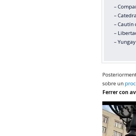
– Compañ
– Catedr
– Cautín
– Liberta
– Yungay
Posteriorment
sobre un
proc
Ferrer con a