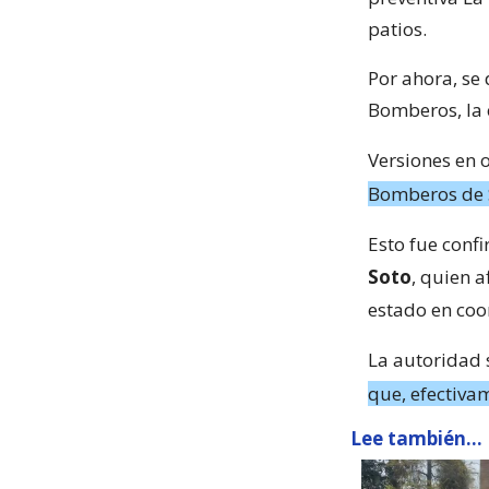
patios.
Por ahora, se
Bomberos, la c
Versiones en 
Bomberos de S
Esto fue conf
Soto
, quien a
estado en coo
La autoridad 
que, efectiva
Lee también...