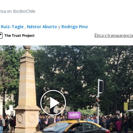
nsa en BioBioChile
 Ruiz-Tagle
,
Néstor Aburto
y
Rodrigo Pino
Ética y transparenci