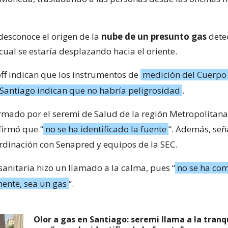
 desconoce el origen de la
nube de un presunto gas
dete
ual se estaría desplazando hacia el oriente.
off indican que los instrumentos de
medición del Cuerpo
antiago indican que no habría peligrosidad
.
irmado por el seremi de Salud de la región Metropolitana
firmó que “
no se ha identificado la fuente
“. Además, señ
rdinación con Senapred y equipos de la SEC.
sanitaria hizo un llamado a la calma, pues “
no se ha c
mente, sea un gas
“.
Olor a gas en Santiago: seremi llama a la tranqu