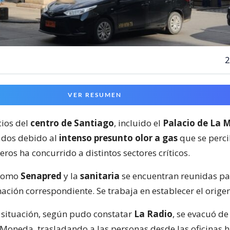
2
VER RESUMEN
cios del
centro de Santiago
, incluido el
Palacio de La
ados debido al
intenso presunto olor a gas
que se perci
ros ha concurrido a distintos sectores críticos.
 como
Senapred
y la
sanitaria
se encuentran reunidas pa
ación correspondiente. Se trabaja en establecer el origen
 situación, según pudo constatar
La Radio
, se evacuó d
 Moneda, trasladando a las personas desde las oficinas h