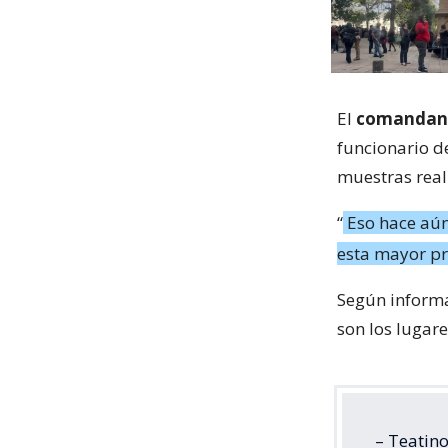
El
comandant
funcionario d
muestras real
“
Eso hace aún
esta mayor pr
Según inform
son los lugar
– Teatin