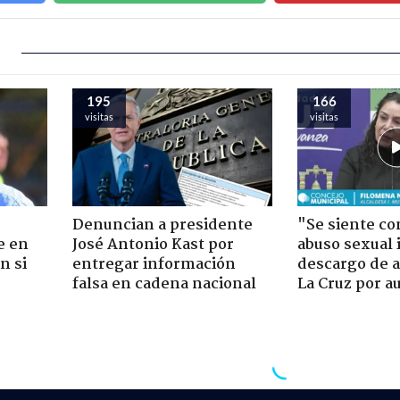
195
166
visitas
visitas
Denuncian a presidente
"Se siente co
e en
José Antonio Kast por
abuso sexual i
n si
entregar información
descargo de a
falsa en cadena nacional
La Cruz por au