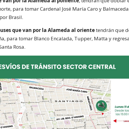
e van por la Alameda al poniente
, tendrán que doblar 
 norte, para tomar Cardenal José María Caro y Balmaceda
por Brasil.
buses que van por la Alameda al oriente
tendrán que d
a, para tomar Blanco Encalada, Tupper, Matta y regresa
Santa Rosa.