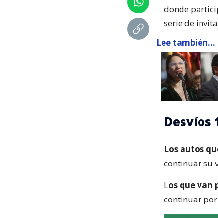
donde partici
serie de invit
Lee también...
Desvíos 
Los autos qu
continuar su 
L
os que van 
continuar por