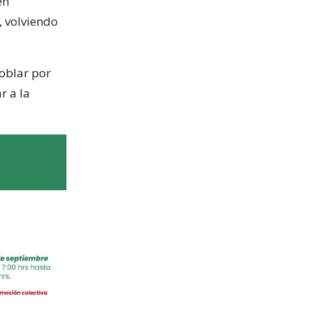
en
, volviendo
oblar por
r a la