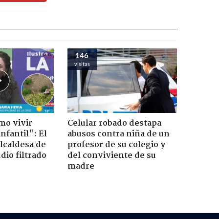
146
visitas
mo vivir
Celular robado destapa
nfantil": El
abusos contra niña de un
lcaldesa de
profesor de su colegio y
dio filtrado
del conviviente de su
madre