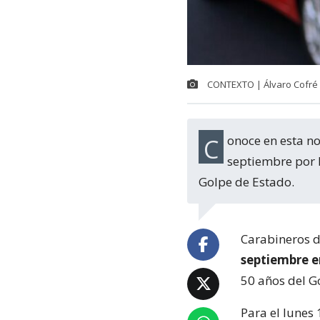
CONTEXTO | Álvaro Cofré
Conoce en esta nota cuáles serán los desvíos que se implementarán el 11 de
septiembre por l
Golpe de Estado.
Carabineros di
septiembre en
50 años del G
Para el lunes