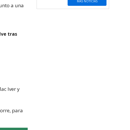
MÁS NOTICIAS
junto a una
lve tras
ac Iver y
orre, para