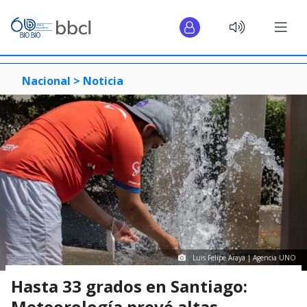
Nacional >
Noticia
Luis Felipe Araya | Agencia UNO
Hasta 33 grados en Santiago:
Meteorología prevé altas