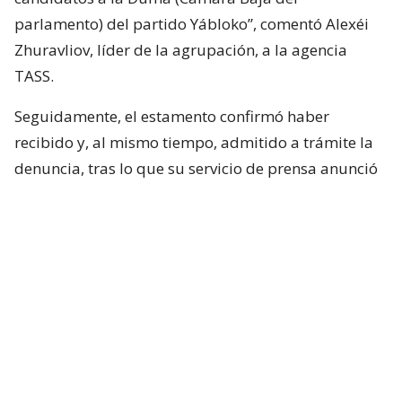
parlamento) del partido Yábloko”, comentó Alexéi
Zhuravliov, líder de la agrupación, a la agencia
TASS.
Seguidamente, el estamento confirmó haber
recibido y, al mismo tiempo, admitido a trámite la
denuncia, tras lo que su servicio de prensa anunció
que la estudiará el próximo lunes a las 10 de la
mañana.
Las listas electorales de Yábloko, partido fundado
en 1993, para los comicios de septiembre habían
sido aprobadas por la Comisión Electoral Central
(CEC). “Exigimos que se anule el registro de todos los
candidatos a diputado”, insistió Zhuravliov.