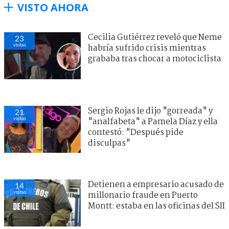
VISTO AHORA
Cecilia Gutiérrez reveló que Neme
23
visitas
habría sufrido crisis mientras
grababa tras chocar a motociclista
Sergio Rojas le dijo "gorreada" y
21
visitas
"analfabeta" a Pamela Díaz y ella
contestó: "Después pide
disculpas"
Detienen a empresario acusado de
14
visitas
millonario fraude en Puerto
Montt: estaba en las oficinas del SII