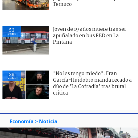
Temuco
Joven de 19 años muere tras ser
53
visitas
apuñalado en bus RED en La
Pintana
"No les tengo miedo": Fran
38
visitas
García-Huidobro manda recado a
dúo de ’La Cofradía’ tras brutal
crítica
Economía
> Noticia