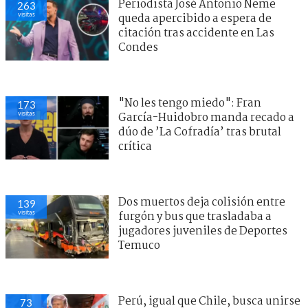
Periodista José Antonio Neme
263
visitas
queda apercibido a espera de
citación tras accidente en Las
Condes
"No les tengo miedo": Fran
173
visitas
García-Huidobro manda recado a
dúo de ’La Cofradía’ tras brutal
crítica
Dos muertos deja colisión entre
139
visitas
furgón y bus que trasladaba a
jugadores juveniles de Deportes
Temuco
Perú, igual que Chile, busca unirse
73