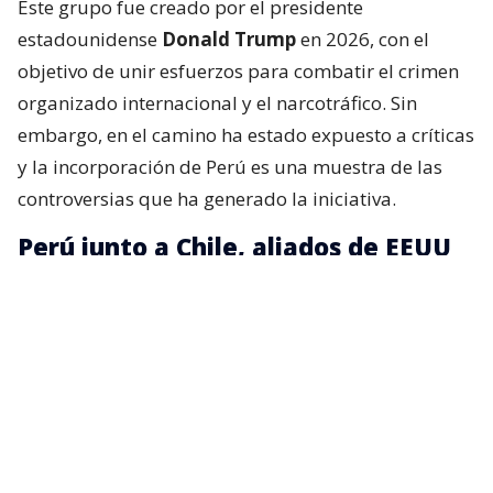
Este grupo fue creado por el presidente
estadounidense
Donald Trump
en 2026, con el
objetivo de unir esfuerzos para combatir el crimen
organizado internacional y el narcotráfico. Sin
embargo, en el camino ha estado expuesto a críticas
y la incorporación de Perú es una muestra de las
controversias que ha generado la iniciativa.
Perú junto a Chile, aliados de EEUU
La presidenta peruana,
Keiko Fujimori
, expresó su
intención de que el Perú se una a esta alianza
internacional, pues, según dijo,
le interesa trabajar
con todos sus miembros
, entre ellos Chile, para
combatir el crimen organizado.
“Este tipo de flagelos, este tipo de lacras, no se fijan