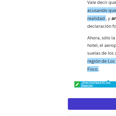
Vale decir qu
acusando que
realidad
, y
an
declaración fo
Ahora, sólo la
hotel, el aero
suelas de los 
región de Los
Fisco
.
¿ENCONTRASTE UN
ERROR?