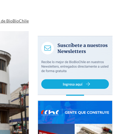
a de BioBioChile