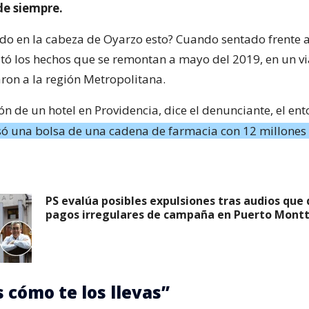
e siempre.
o en la cabeza de Oyarzo esto? Cuando sentado frente al
ató los hechos que se remontan a mayo del 2019, en un v
ron a la región Metropolitana.
ón de un hotel en Providencia, dice el denunciante, el en
só una bolsa de una cadena de farmacia con 12 millones
PS evalúa posibles expulsiones tras audios que
pagos irregulares de campaña en Puerto Mont
 cómo te los llevas”