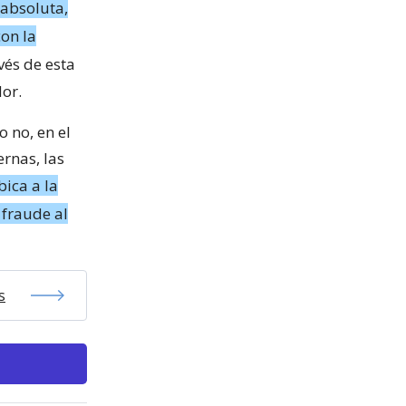
 absoluta,
on la
vés de esta
dor.
o no, en el
ernas, las
bica a la
 fraude al
s