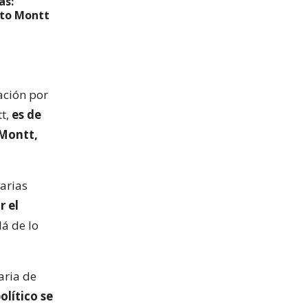
as:
rto Montt
ación por
tt,
es de
 Montt,
varias
r el
lá de lo
aria de
olítico se