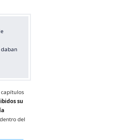
le
e daban
 capítulos
ibidos su
ía
adentro del