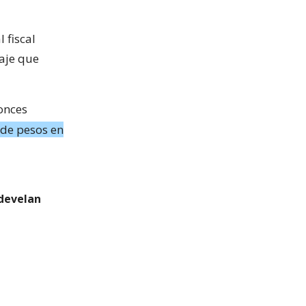
 fiscal
iaje que
tonces
 de pesos en
 develan
t