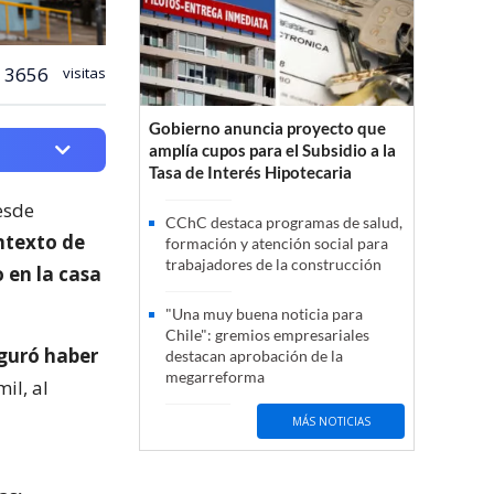
3656
visitas
Gobierno anuncia proyecto que
amplía cupos para el Subsidio a la
Tasa de Interés Hipotecaria
esde
CChC destaca programas de salud,
ntexto de
formación y atención social para
trabajadores de la construcción
o en la casa
"Una muy buena noticia para
Chile": gremios empresariales
guró haber
destacan aprobación de la
megarreforma
il, al
MÁS NOTICIAS