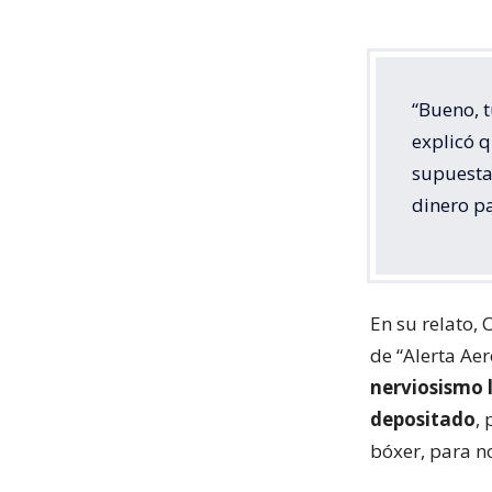
“Bueno, t
explicó 
supuesta
dinero p
En su relato, 
de “Alerta Ae
nerviosismo l
depositado
,
bóxer, para no