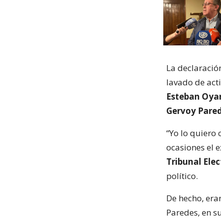
La declaració
lavado de act
Esteban Oyar
Gervoy Pared
“Yo lo quiero 
ocasiones el 
Tribunal Ele
político.
De hecho, eran
Paredes, en s