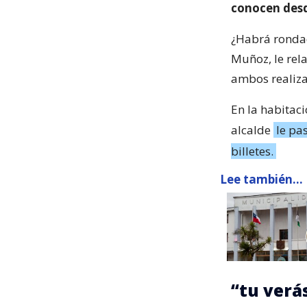
conocen desd
¿Habrá rondad
Muñoz, le rel
ambos realiza
En la habitaci
alcalde
le pa
billetes.
Lee también...
“tu verás