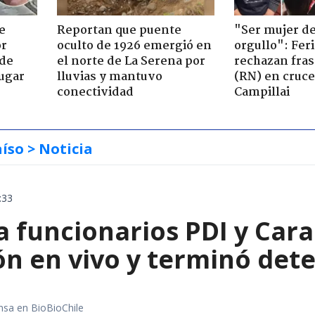
e
Reportan que puente
"Ser mujer de
or
oculto de 1926 emergió en
orgullo": Feri
 de
el norte de La Serena por
rechazan fras
jugar
lluvias y mantuvo
(RN) en cruce
conectividad
Campillai
aíso
> Noticia
:33
 funcionarios PDI y Cara
ón en vivo y terminó det
nsa en BioBioChile