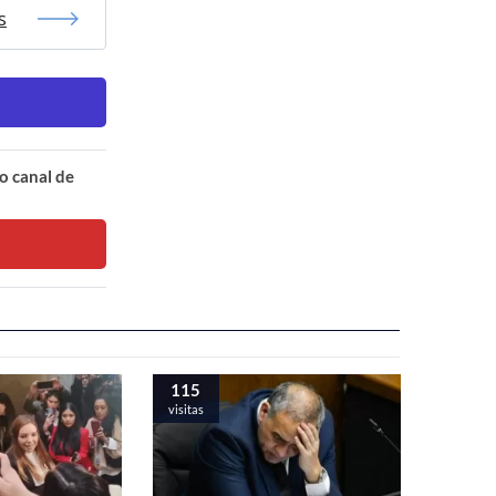
s
o canal de
115
visitas