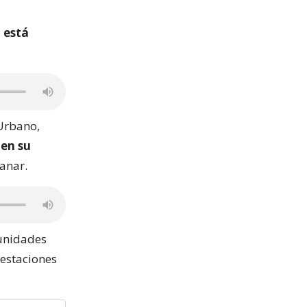
 está
 Urbano,
en su
sanar.
munidades
festaciones