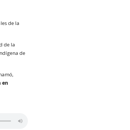
les de la
d de la
indígena de
chamó,
a en