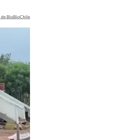
a de BioBioChile