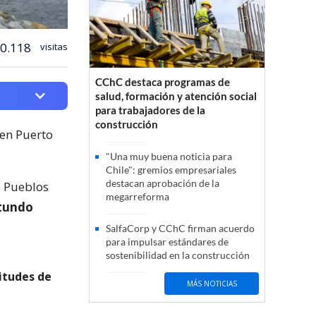
0.118
visitas
CChC destaca programas de
salud, formación y atención social
para trabajadores de la
construcción
 en Puerto
"Una muy buena noticia para
Chile": gremios empresariales
destacan aprobación de la
e Pueblos
megarreforma
otundo
SalfaCorp y CChC firman acuerdo
para impulsar estándares de
sostenibilidad en la construcción
itudes de
MÁS NOTICIAS