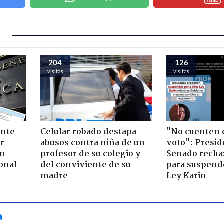
204
126
visitas
visitas
ente
Celular robado destapa
"No cuenten 
or
abusos contra niña de un
voto": Presid
ón
profesor de su colegio y
Senado recha
onal
del conviviente de su
para suspende
madre
Ley Karin
a