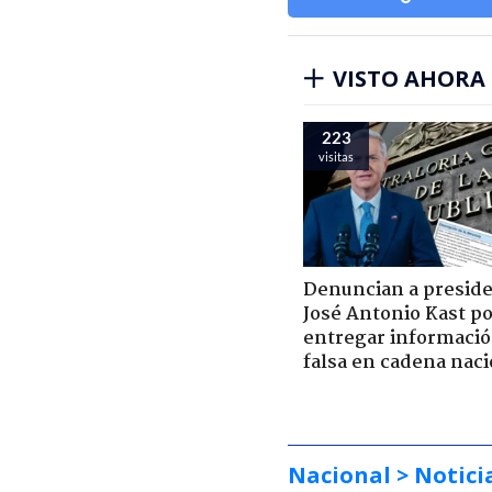
VISTO AHORA
223
visitas
Denuncian a presid
José Antonio Kast p
entregar informaci
falsa en cadena naci
Nacional
> Notici