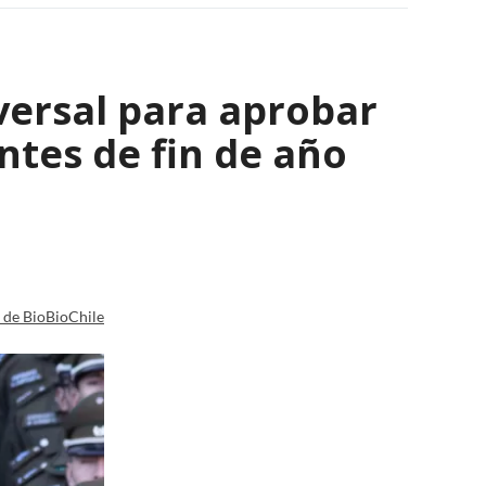
versal para aprobar
tes de fin de año
a de BioBioChile