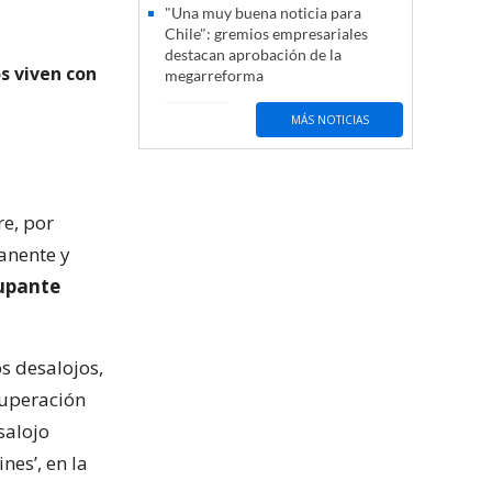
"Una muy buena noticia para
Chile": gremios empresariales
destacan aprobación de la
s viven con
megarreforma
MÁS NOTICIAS
re, por
anente y
cupante
s desalojos,
cuperación
salojo
nes’, en la