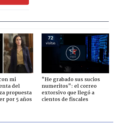
72
visitas
con mi
"He grabado sus sucios
enta del
numeritos": el correo
za propuesta
extorsivo que llegó a
r por 5 años
cientos de fiscales