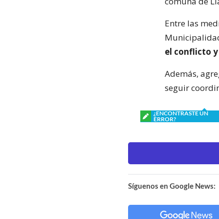
comuna de Ll
Entre las med
Municipalida
el conflicto 
Además, agreg
seguir coordi
¿ENCONTRASTE UN
ERROR?
Síguenos en Google News: