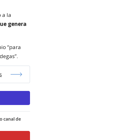
 a la
 que genera
io “para
odegas”.
s
o canal de