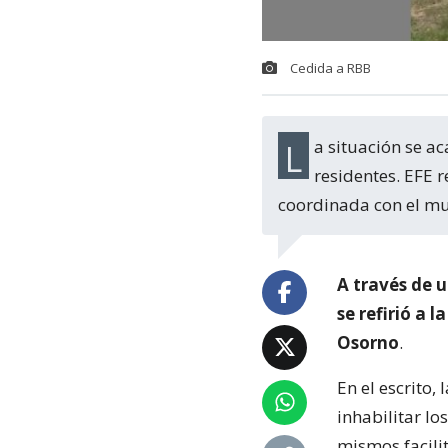
Cedida a RBB
La situación se acarrea desde hace varios años y ya colmó la paciencia de los
residentes. EFE 
coordinada con el mu
A través de 
se refirió a 
Osorno
.
En el escrito
inhabilitar lo
mismos facili