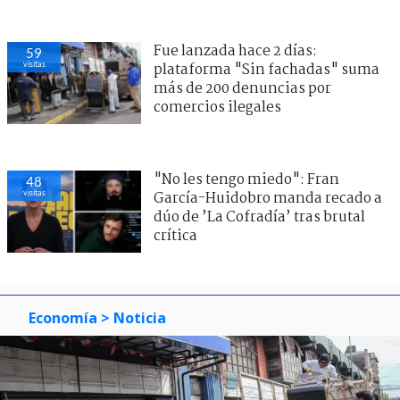
Fue lanzada hace 2 días:
59
visitas
plataforma "Sin fachadas" suma
más de 200 denuncias por
comercios ilegales
"No les tengo miedo": Fran
48
visitas
García-Huidobro manda recado a
dúo de ’La Cofradía’ tras brutal
crítica
Economía
> Noticia