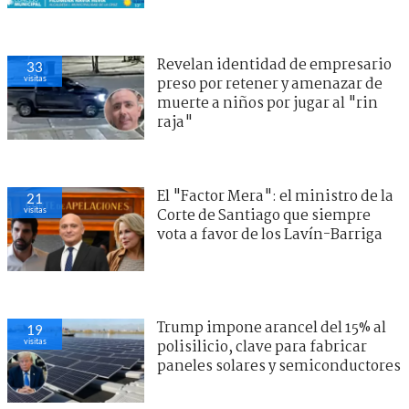
Revelan identidad de empresario
33
visitas
preso por retener y amenazar de
muerte a niños por jugar al "rin
raja"
El "Factor Mera": el ministro de la
21
visitas
Corte de Santiago que siempre
vota a favor de los Lavín-Barriga
Trump impone arancel del 15% al
19
visitas
polisilicio, clave para fabricar
paneles solares y semiconductores