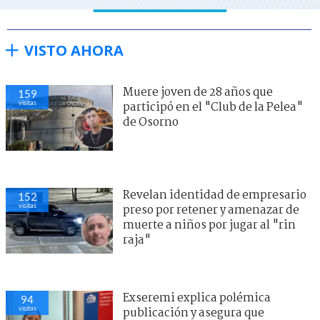
VISTO AHORA
Muere joven de 28 años que
159
visitas
participó en el "Club de la Pelea"
de Osorno
Revelan identidad de empresario
152
visitas
preso por retener y amenazar de
muerte a niños por jugar al "rin
raja"
Exseremi explica polémica
94
visitas
publicación y asegura que