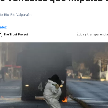
io Bío Bío Valparaíso
ález
Ética y transparenci