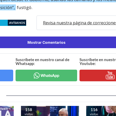
sición”,
fustigó.
Revisa nuestra página de correccione
AVÍSANOS
Mostrar Comentarios
Suscríbete en nuestro canal de
Suscríbete en nuestr
Whatsapp:
Youtube:
158
116
visitas
visitas