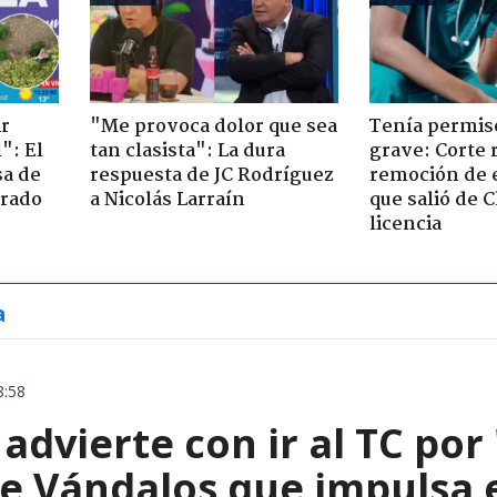
ir
"Me provoca dolor que sea
Tenía permiso
": El
tan clasista": La dura
grave: Corte r
sa de
respuesta de JC Rodríguez
remoción de 
trado
a Nicolás Larraín
que salió de C
licencia
a
8:58
advierte con ir al TC por
de Vándalos que impulsa 