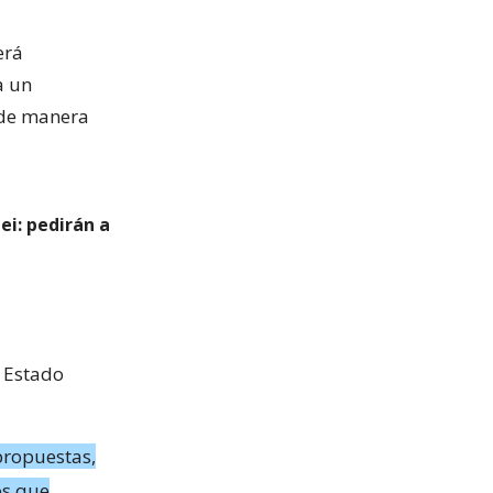
erá
a un
 de manera
ei: pedirán a
l Estado
propuestas,
os que