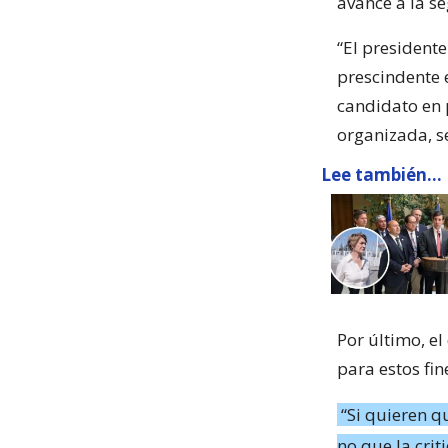
avance a la s
“El presidente
prescindente 
candidato en 
organizada, se
Lee también...
Por último, el
para estos fin
“Si quieren q
no que la cri