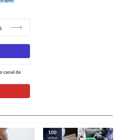
s
o canal de
100
visitas