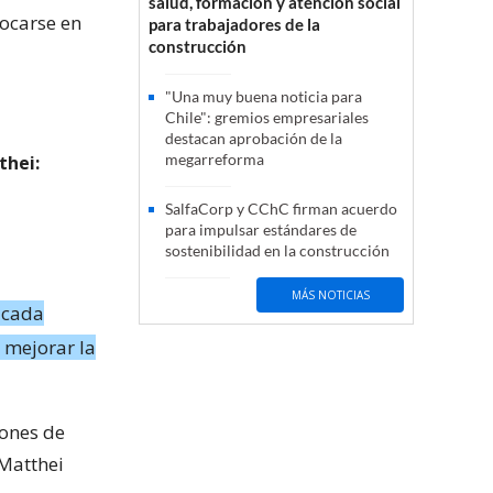
salud, formación y atención social
focarse en
para trabajadores de la
construcción
"Una muy buena noticia para
Chile": gremios empresariales
destacan aprobación de la
megarreforma
thei:
SalfaCorp y CChC firman acuerdo
para impulsar estándares de
sostenibilidad en la construcción
MÁS NOTICIAS
n cada
 mejorar la
iones de
 Matthei