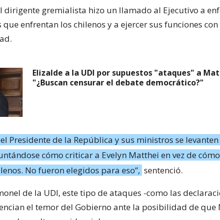
el dirigente gremialista hizo un llamado al Ejecutivo a en
que enfrentan los chilenos y a ejercer sus funciones con
ad.
Elizalde a la UDI por supuestos "ataques" a Mat
"¿Buscan censurar el debate democrático?"
e el Presidente de la República y sus ministros se levante
tándose cómo criticar a Evelyn Matthei en vez de cómo
ilenos. No fueron elegidos para eso”,
sentenció.
imonel de la UDI, este tipo de ataques -como las declarac
dencian el temor del Gobierno ante la posibilidad de que