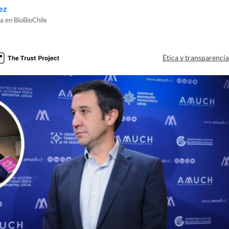
ez
a en BioBioChile
Ética y transparenci