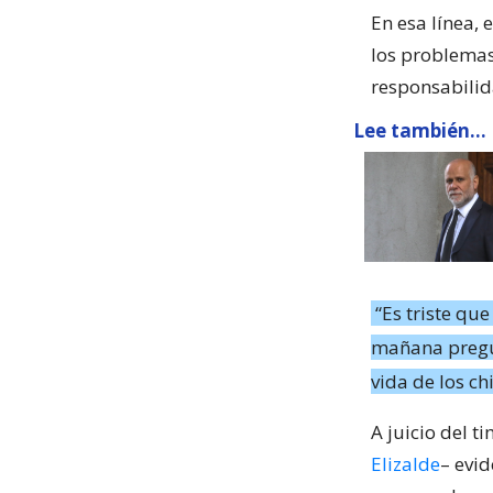
En esa línea, 
los problemas 
responsabilid
Lee también...
“Es triste qu
mañana pregun
vida de los ch
A juicio del t
Elizalde
– evi