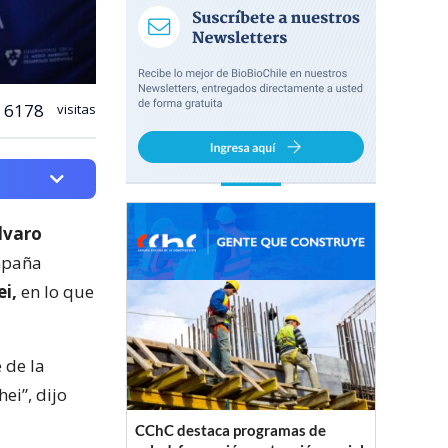
6178
visitas
lvaro
mpaña
i,
en lo que
 de la
ei”, dijo
CChC destaca programas de