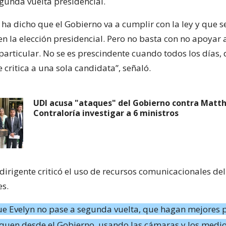
egunda vuelta presidencial.
 ha dicho que el Gobierno va a cumplir con la ley y que s
en la elección presidencial. Pero no basta con no apoyar 
particular. No se es prescindente cuando todos los días,
 critica a una sola candidata”, señaló.
UDI acusa "ataques" del Gobierno contra Matth
Contraloría investigar a 6 ministros
 dirigente criticó el uso de recursos comunicacionales de
es.
ue Evelyn no pase a segunda vuelta, que hagan mejores 
tiquen desde el Gobierno, usando las cámaras y los medi