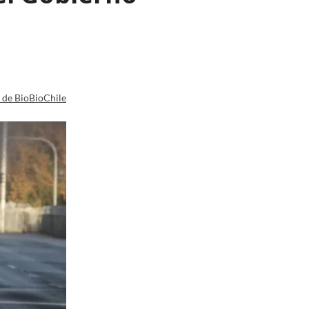
a de BioBioChile