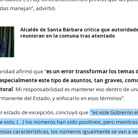
as manejan”, advirtió.
Alcalde de Santa Bárbara critica que autoridad
reunieran en la comuna tras atentado
uridad afirmó que “
es un error transformar los temas 
 especialmente este tipo de asuntos, tan graves, com
toral
. Mi responsabilidad es mantener eso dentro de un
ermanente del Estado, y enfocarlo en esos términos”.
 al estado de excepción, concluyó que
“es este Gobierno e
e esto, (…) los números han sido positivos, pero mientr
estas características, los números igualmente se van a ve