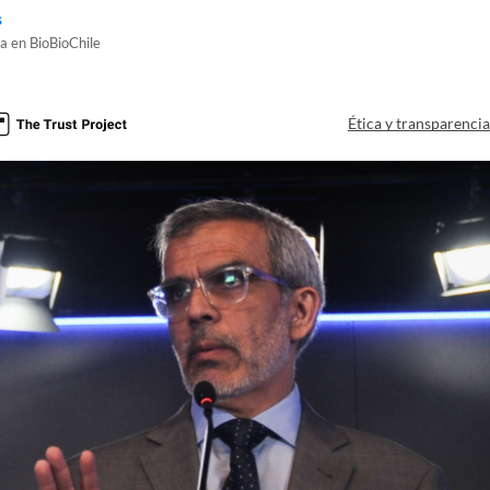
s
a en BioBioChile
Ética y transparenci