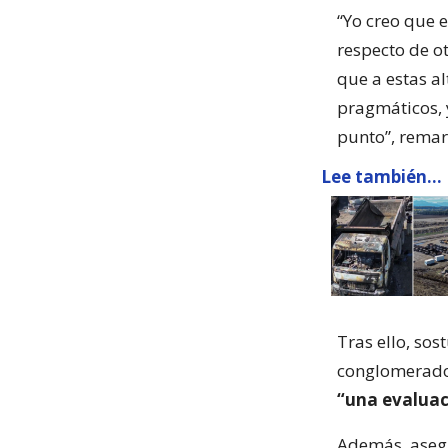
“Yo creo que e
respecto de ot
que a estas a
pragmáticos, y
punto”, remar
Lee también...
Tras ello, sos
conglomerado 
“una evaluac
Además, asegu