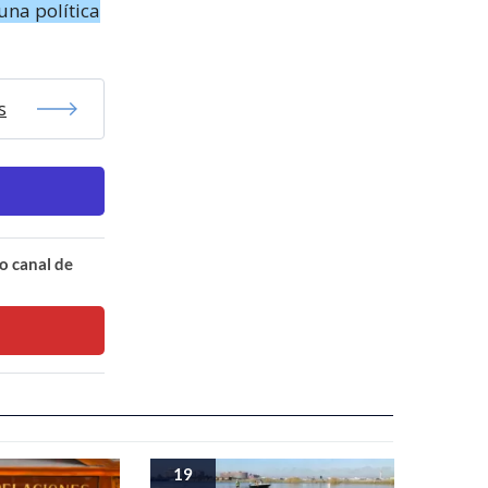
una política
s
o canal de
19