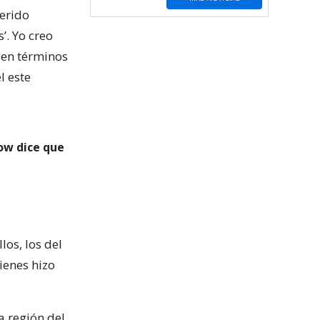
ferido
’. Yo creo
 en términos
l este
ow dice que
los, los del
ienes hizo
a región del