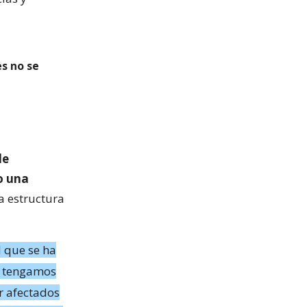
es no se
de
o una
a estructura
l que se ha
as tengamos
r afectados