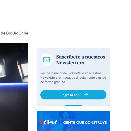
a de BioBioChile