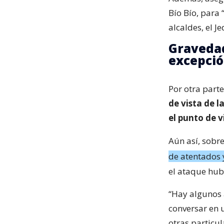
Bío Bío, para 
alcaldes, el J
Gravedad
excepci
Por otra part
de vista de 
el punto de v
Aún así, sobr
de atentados 
el ataque hu
“Hay algunos 
conversar en u
otras particul