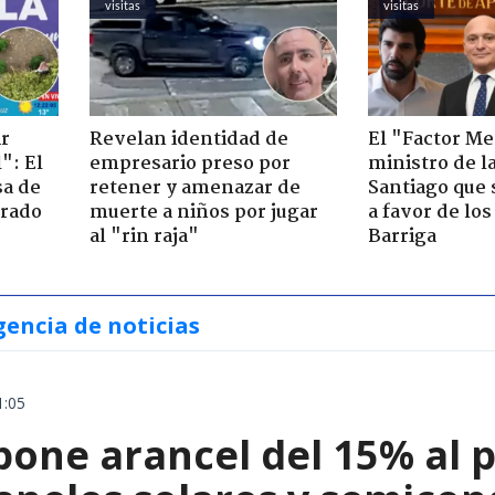
visitas
visitas
ir
Revelan identidad de
El "Factor Me
": El
empresario preso por
ministro de l
sa de
retener y amenazar de
Santiago que
trado
muerte a niños por jugar
a favor de lo
al "rin raja"
Barriga
gencia de noticias
1:05
ne arancel del 15% al pol