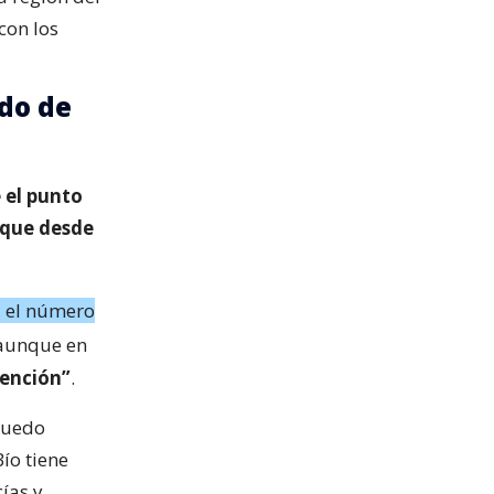
con los
do de
 el punto
 que desde
, el número
 aunque en
tención”
.
puedo
Bío tiene
cías y