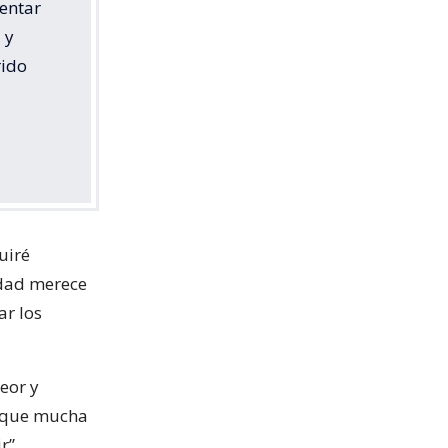
rentar
 y
rido
uiré
idad merece
ar los
eor y
o que mucha
r”,