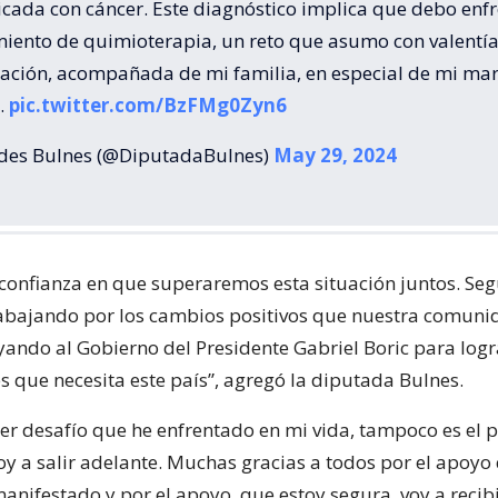
icada con cáncer. Este diagnóstico implica que debo enf
miento de quimioterapia, un reto que asumo con valentía
ación, acompañada de mi familia, en especial de mi ma
…
pic.twitter.com/BzFMg0Zyn6
es Bulnes (@DiputadaBulnes)
May 29, 2024
confianza en que superaremos esta situación juntos. Seg
abajando por los cambios positivos que nuestra comun
yando al Gobierno del Presidente Gabriel Boric para logr
s que necesita este país”, agregó la diputada Bulnes.
mer desafío que he enfrentado en mi vida, tampoco es el p
oy a salir adelante. Muchas gracias a todos por el apoy
nifestado y por el apoyo, que estoy segura, voy a recibi