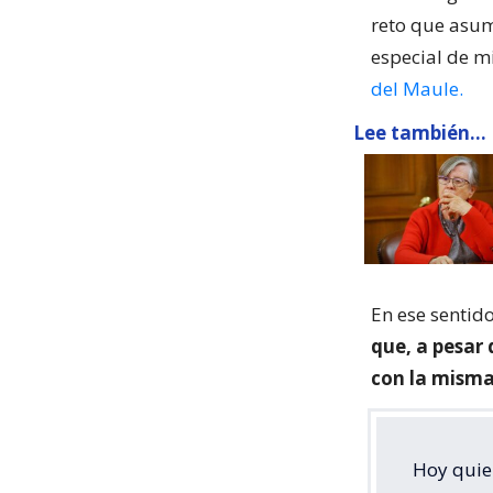
reto que asum
especial de m
del Maule.
Lee también...
En ese sentid
que, a pesar
con la misma
Hoy quie