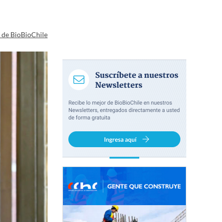
a de BioBioChile