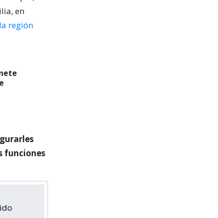
ia, en
la región
inete
e
gurarles
s funciones
sido