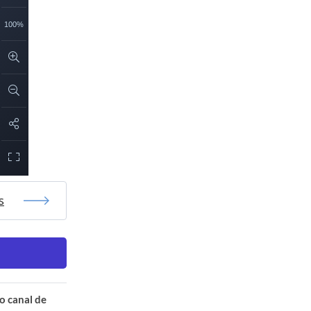
s
o canal de