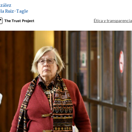
zález
la Ruiz-Tagle
Ética y transparenci