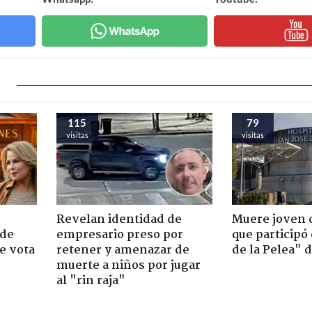
115
79
visitas
visitas
Revelan identidad de
Muere joven 
 de
empresario preso por
que participó
e vota
retener y amenazar de
de la Pelea" 
-
muerte a niños por jugar
al "rin raja"