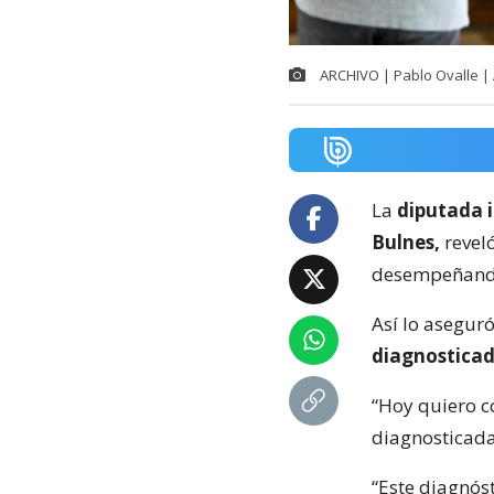
ARCHIVO | Pablo Ovalle |
La
diputada 
Bulnes,
reveló
desempeñando
Así lo asegur
diagnosticad
“Hoy quiero c
diagnosticada
“Este diagnós