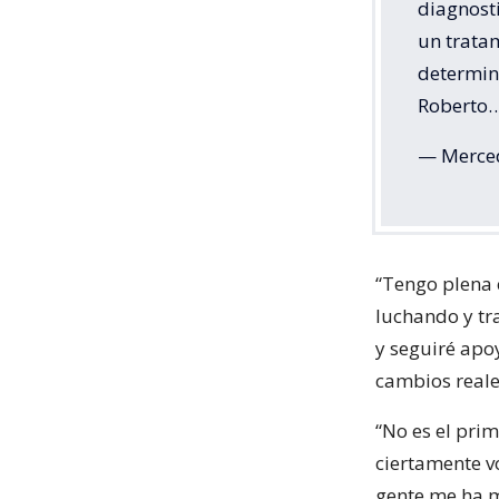
diagnost
un trata
determin
Roberto
— Merced
“Tengo plena 
luchando y tr
y seguiré apo
cambios reale
“No es el pri
ciertamente v
gente me ha ma