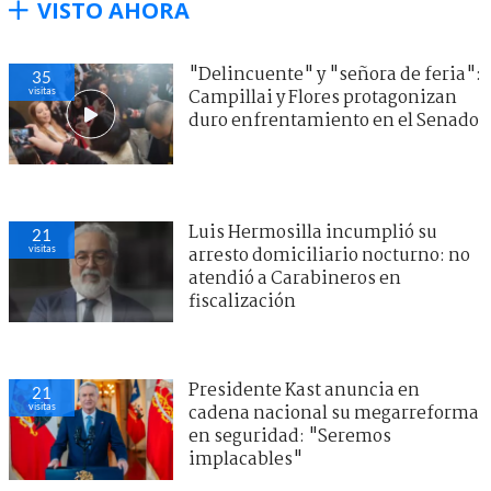
VISTO AHORA
"Delincuente" y "señora de feria":
35
visitas
Campillai y Flores protagonizan
duro enfrentamiento en el Senado
Luis Hermosilla incumplió su
21
visitas
arresto domiciliario nocturno: no
atendió a Carabineros en
fiscalización
Presidente Kast anuncia en
21
visitas
cadena nacional su megarreforma
en seguridad: "Seremos
implacables"