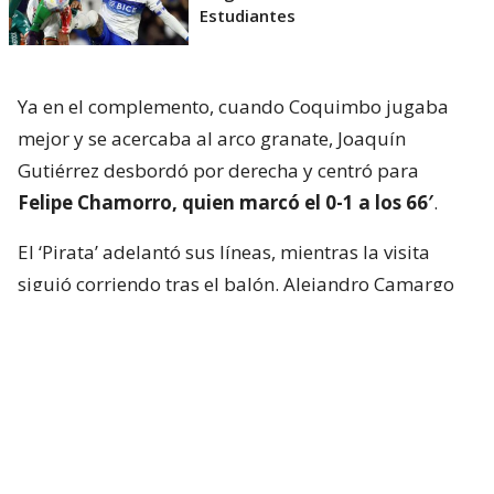
Estudiantes
Ya en el complemento, cuando Coquimbo jugaba
mejor y se acercaba al arco granate, Joaquín
Gutiérrez desbordó por derecha y centró para
Felipe Chamorro, quien marcó el 0-1 a los 66′
.
El ‘Pirata’ adelantó sus líneas, mientras la visita
siguió corriendo tras el balón. Alejandro Camargo
tuvo el empate a los 72′, pero su cabezazo se fue
rozando el vertical derecho de José Tapia.
A los 88′, con los locales buscando
desesperadamente la igualdad,
Manuel Fernández
vio la roja por una agresión. Trascartón,
Sebastián
Díaz
se hizo expulsar en la visita y ambos elencos