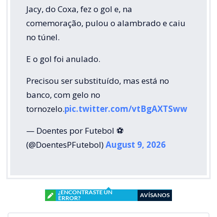
Jacy, do Coxa, fez o gol e, na
comemoração, pulou o alambrado e caiu
no túnel.
E o gol foi anulado.
Precisou ser substituído, mas está no
banco, com gelo no
tornozelo.
pic.twitter.com/vtBgAXTSww
— Doentes por Futebol ⚽
(@DoentesPFutebol)
August 9, 2026
¿ENCONTRASTE UN
AVÍSANOS
ERROR?