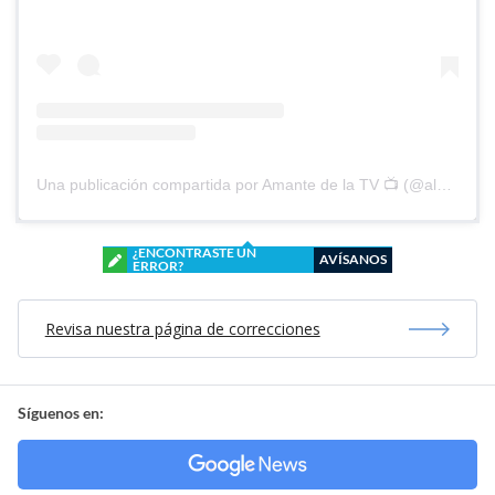
Una publicación compartida por Amante de la TV 📺 (@alguien_te_observa)
¿ENCONTRASTE UN
AVÍSANOS
ERROR?
Revisa nuestra página de correcciones
Síguenos en: