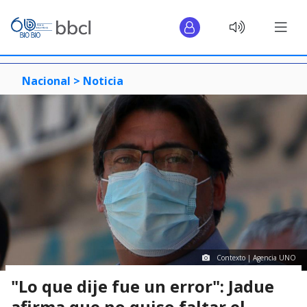
Nacional >
Noticia
Contexto | Agencia UNO
"Lo que dije fue un error": Jadue
afirma que no quiso faltar el