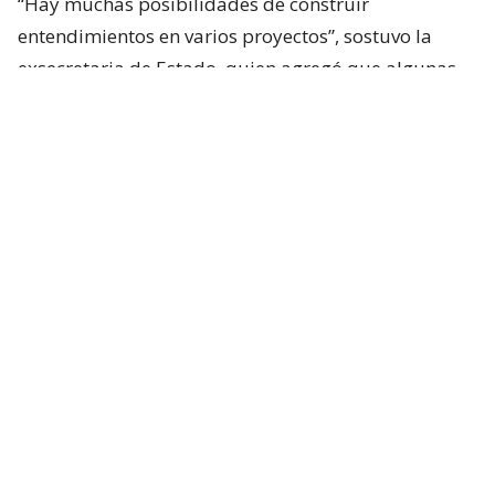
“Hay muchas posibilidades de construir
entendimientos en varios proyectos”, sostuvo la
exsecretaria de Estado, quien agregó que algunas
iniciativas generan dudas porque, a su juicio, son
“
conflictivas
” y al mismo tiempo “
innecesarias
“.
Entre estas últimas ubicó los cambios
constitucionales planteados por La Moneda. Tohá
también cuestionó la eventual creación de un nuevo
estado de excepción y la incorporación de nuevas
disposiciones vinculadas a seguridad en la
Constitución.
Según planteó,
la prioridad debería estar puesta
en la aplicación efectiva de las leyes que ya han
sido aprobadas
y en áreas que, a su juicio,
quedaron pendientes de las políticas de seguridad