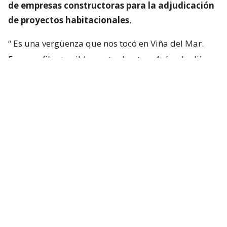
de empresas constructoras para la adjudicación
de proyectos habitacionales
.
“
Es una vergüenza que nos tocó en Viña del Mar.
Eran perfiles terriblemente chantas
. Así yo lo dije.
No podía decir mal hecho, no.
Chanta era la
palabra. ¡Chantas!
Y esta casa la estamos
desarmando ahora y
traeremos otra empresa que
haga bien la pega
“, aseguró.
“Yo siempre pregunto: ‘¿Qué constructora es? Tal y
cual’. Y algunas que dejaron varias embarradas, ¡se
han venido a arreglarla! Después que me criticaron
por mis
lives
donde las retaba con justa razón”,
expresó.