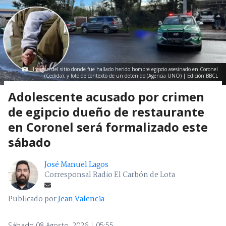
Imagen del sitio donde fue hallado herido hombre egipcio asesinado en Coronel
(Cedida); y foto de contexto de un detenido (Agencia UNO) | Edición BBCL
Adolescente acusado por crimen
de egipcio dueño de restaurante
en Coronel será formalizado este
sábado
José Manuel Lagos
Corresponsal Radio El Carbón de Lota
Publicado por
Jean Valencia
Sábado 08 Agosto, 2026 | 05:55