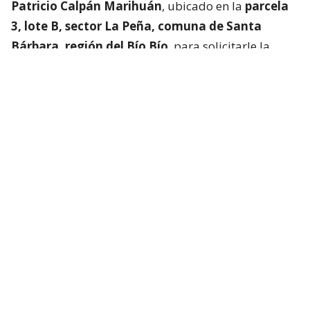
Patricio Calpán Marihuán
, ubicado en la
parcela
3, lote B, sector La Peña, comuna de Santa
Bárbara, región del Bío Bío
, para solicitarle la
devolución de una motosierra que le habían
prestado.
El imputado aceptó entregar la especie,
bajo la
condición de que la víctima se quedara a
conversar a solas con él.
Lo que fue aceptado por
la joven.
Tras entregar la motosierra a los padres, el
imputado procedió a
suministrar drogas a la
víctima para retenerla en contra de su voluntad.
Bajo estas circunstancias,
la mantuvo cautiva por
más de dos semanas
, periodo en el que la sometió