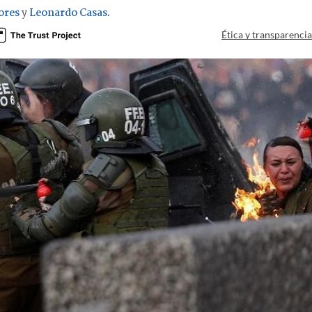
ores
y
Leonardo Casas
.
Ética y transparenci