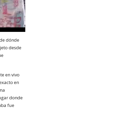
 de dónde
bjeto desde
ue
te en vivo
exacto en
ima
lugar donde
mba fue