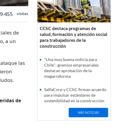
9.455
visitas
CChC destaca programas de
ciales de
salud, formación y atención social
para trabajadores de la
o, a un
construcción
"Una muy buena noticia para
 ataque las
Chile": gremios empresariales
ieron
destacan aprobación de la
megarreforma
ludos.
SalfaCorp y CChC firman acuerdo
para impulsar estándares de
eridas de
sostenibilidad en la construcción
MÁS NOTICIAS