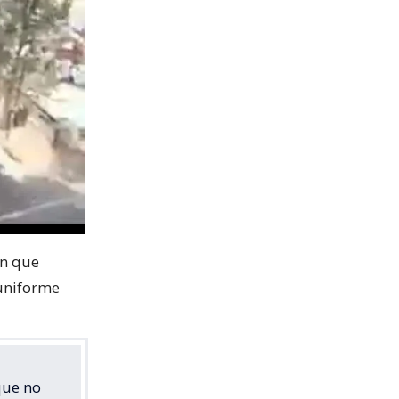
on que
 uniforme
que no