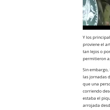
Y los princip
proviene el ar
tan lejos o p
permitieron a
Sin embargo, 
las jornadas 
que una perso
corriendo des
estaba el piq
arrojada desd