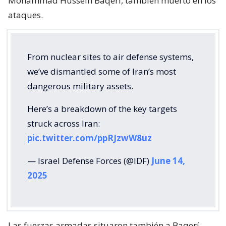
Mohammad Hussein Baqerí, también muerto en los
ataques.
From nuclear sites to air defense systems,
we’ve dismantled some of Iran’s most
dangerous military assets.
Here’s a breakdown of the key targets
struck across Iran:
pic.twitter.com/ppRJzwW8uz
— Israel Defense Forces (@IDF)
June 14,
2025
Las fuerzas armadas situaron también a Baqerí