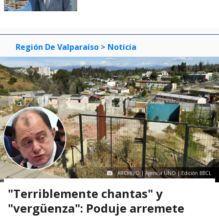
Región De Valparaíso
> Noticia
ARCHIVO | Agencia UNO | Edición BBCL
"Terriblemente chantas" y
"vergüenza": Poduje arremete