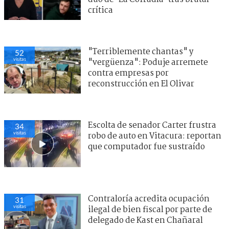
crítica
"Terriblemente chantas" y
52
visitas
"vergüenza": Poduje arremete
contra empresas por
reconstrucción en El Olivar
Escolta de senador Carter frustra
34
visitas
robo de auto en Vitacura: reportan
que computador fue sustraído
Contraloría acredita ocupación
31
visitas
ilegal de bien fiscal por parte de
delegado de Kast en Chañaral