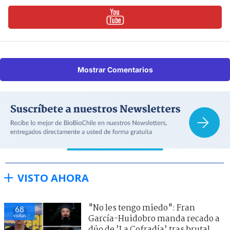
Mostrar Comentarios
VISTO AHORA
"No les tengo miedo": Fran
68
visitas
García-Huidobro manda recado a
dúo de ’La Cofradía’ tras brutal