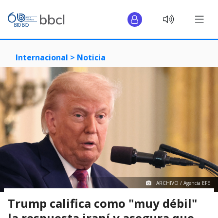
Internacional >
Noticia
ARCHIVO / Agencia EFE
Trump califica como "muy débil"
la respuesta iraní y asegura que