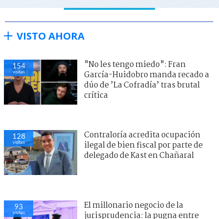
VISTO AHORA
"No les tengo miedo": Fran
154
visitas
García-Huidobro manda recado a
dúo de ’La Cofradía’ tras brutal
crítica
Contraloría acredita ocupación
128
visitas
ilegal de bien fiscal por parte de
delegado de Kast en Chañaral
El millonario negocio de la
93
visitas
jurisprudencia: la pugna entre