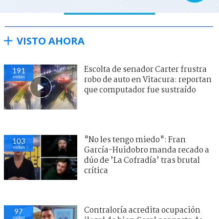
VISTO AHORA
Escolta de senador Carter frustra
191
visitas
robo de auto en Vitacura: reportan
que computador fue sustraído
"No les tengo miedo": Fran
103
visitas
García-Huidobro manda recado a
dúo de ’La Cofradía’ tras brutal
crítica
Contraloría acredita ocupación
97
visitas