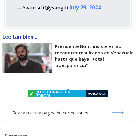
— Yvan Gil (@yvangil)
July 29, 2024
Lee también...
Presidente Boric insiste en no
reconocer resultados en Venezuela
hasta que haya "total
transparencia"
¿ENCONTRASTE UN
AVÍSANOS
ERROR?
Revisa nuestra página de correcciones
Síguenos en: