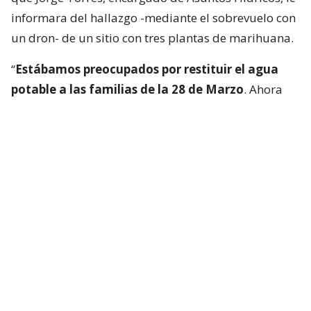
informara del hallazgo -mediante el sobrevuelo con
un dron- de un sitio con tres plantas de marihuana.
“
Estábamos preocupados por restituir el agua
potable a las familias de la 28 de Marzo
. Ahora
me entero por Jorge también que esta funcionaria (a
la que no nombró de manera directa- tenía serias
aprensiones que nosotros proveyéramos de agua
potable a la 28 de Marzo a pesar que estábamos en
plena época de incendios”, comentó.
“Y por eso que las pobladoras fueron a hablar
conmigo, y me manifestaron toda su molestia
porque desconfiaban de la Municipalidad, porque
desconfiaban del trabajo que estaban haciendo los
funcionarios”, contó.