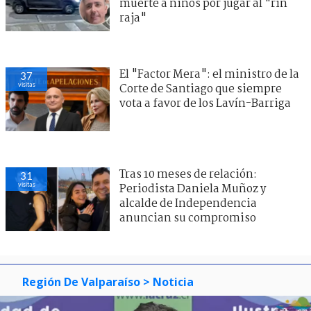
muerte a niños por jugar al "rin
raja"
El "Factor Mera": el ministro de la
37
visitas
Corte de Santiago que siempre
vota a favor de los Lavín-Barriga
Tras 10 meses de relación:
31
visitas
Periodista Daniela Muñoz y
alcalde de Independencia
anuncian su compromiso
Región De Valparaíso
> Noticia