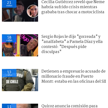
Cecilia Gutiérrez reveló que Neme
21
visitas
habría sufrido crisis mientras
grababa tras chocar a motociclista
Sergio Rojas le dijo "gorreada" y
18
visitas
"analfabeta" a Pamela Díaz y ella
contestó: "Después pide
disculpas"
Detienen a empresario acusado de
13
visitas
millonario fraude en Puerto
Montt: estaba en las oficinas del SII
Quiroz anuncia comisión para
11