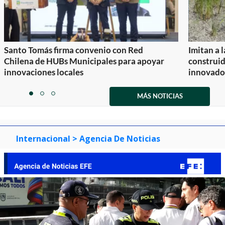
Santo Tomás firma convenio con Red
Imitan a 
Chilena de HUBs Municipales para apoyar
construi
innovaciones locales
innovador
Item
1
MÁS NOTICIAS
item
item
item
of
0
1
2
3
Internacional
> Agencia De Noticias