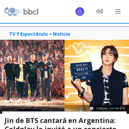
TV Y Espectáculo >
Noticia
Coldplay | Jin de BTS
Jin de BTS cantará en Argentina:
Coldplay lo invitó a un concierto