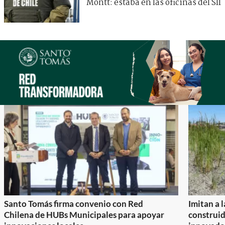
Montt: estaba en las oficinas del SII
Santo Tomás firma convenio con Red
Imitan a 
Chilena de HUBs Municipales para apoyar
construi