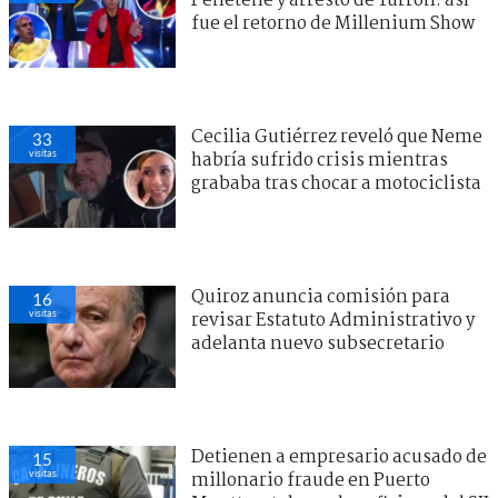
Peñeteñe y arresto de Turrón: así
fue el retorno de Millenium Show
Cecilia Gutiérrez reveló que Neme
33
visitas
habría sufrido crisis mientras
grababa tras chocar a motociclista
Quiroz anuncia comisión para
16
visitas
revisar Estatuto Administrativo y
adelanta nuevo subsecretario
Detienen a empresario acusado de
15
visitas
millonario fraude en Puerto