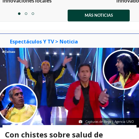
innovaciones locales
innovador
Item
1
MÁS NOTICIAS
item
item
item
of
0
1
2
3
Espectáculos Y TV
> Noticia
Capturas de Mega | Agencia UNO
Con chistes sobre salud de