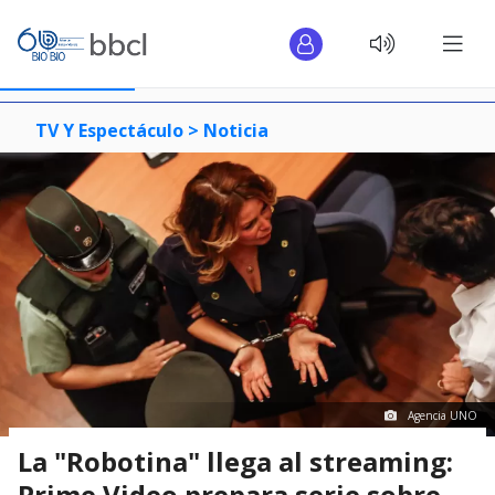
TV Y Espectáculo >
Noticia
Agencia UNO
La "Robotina" llega al streaming:
Prime Video prepara serie sobre