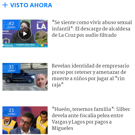
VISTO AHORA
"Se siente como vivir abuso sexual
42
visitas
infantil": El descargo de alcaldesa
de La Cruz por audio filtrado
Revelan identidad de empresario
31
visitas
preso por retener y amenazar de
muerte a niños por jugar al "rin
raja"
"Hueón, tenemos familia": Silber
21
visitas
devela ante fiscalía pelea entre
Vargas y Lagos por pagos a
Migueles