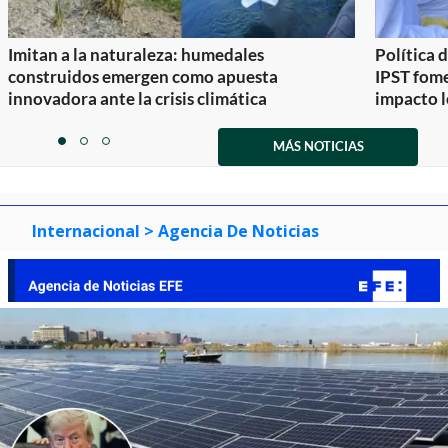
Imitan a la naturaleza: humedales
Política 
construidos emergen como apuesta
IPST fom
innovadora ante la crisis climática
impacto l
Item
1
MÁS NOTICIAS
item
item
item
of
0
1
2
3
Internacional
> Agencia De Noticias