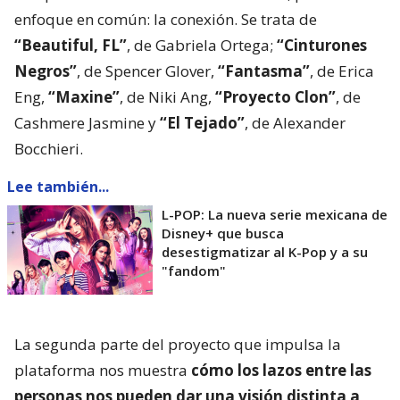
enfoque en común: la conexión. Se trata de
“Beautiful, FL”
, de Gabriela Ortega;
“Cinturones
Negros”
, de Spencer Glover,
“Fantasma”
, de Erica
Eng,
“Maxine”
, de Niki Ang,
“Proyecto Clon”
, de
Cashmere Jasmine y
“El Tejado”
, de Alexander
Bocchieri.
Lee también...
L-POP: La nueva serie mexicana de
Disney+ que busca
desestigmatizar al K-Pop y a su
"fandom"
La segunda parte del proyecto que impulsa la
plataforma nos muestra
cómo los lazos entre las
personas nos pueden dar una visión distinta a