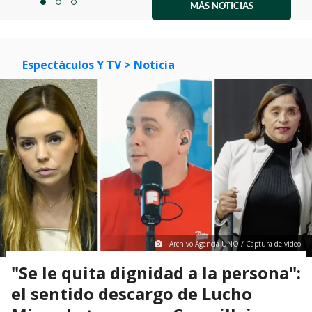
1
MÁS NOTICIAS
item
item
item
of
0
1
2
3
Espectáculos Y TV
> Noticia
Archivo Agencia UNO / Captura de video
"Se le quita dignidad a la persona":
el sentido descargo de Lucho