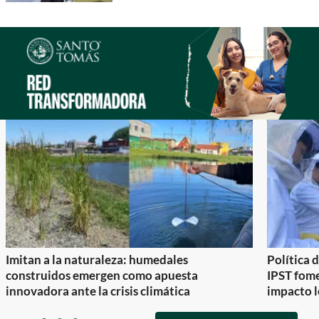
Imitan a la naturaleza: humedales
Política 
construidos emergen como apuesta
IPST fom
innovadora ante la crisis climática
impacto l
Item