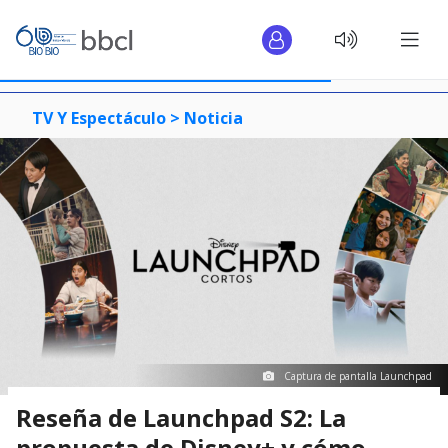
TV Y Espectáculo >
Noticia
Captura de pantalla Launchpad
Reseña de Launchpad S2: La
propuesta de Disney+ y cómo