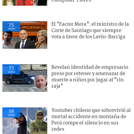
Campillai-Flores
El "Factor Mera": el ministro de la
75
visitas
Corte de Santiago que siempre
vota a favor de los Lavín-Barriga
Revelan identidad de empresario
73
visitas
preso por retener y amenazar de
muerte a niños por jugar al "rin
raja"
Youtuber chileno que sobrevivió al
58
visitas
mortal accidente en montaña de
Perú rompe el silencio en sus
redes