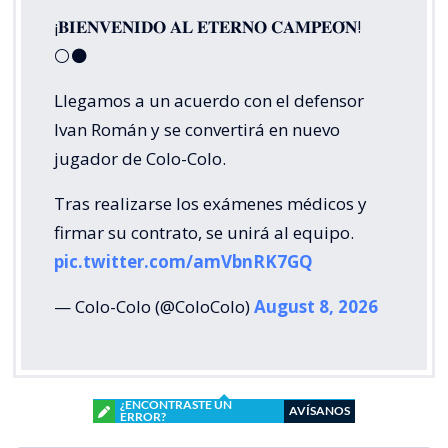
¡𝐁𝐈𝐄𝐍𝐕𝐄𝐍𝐈𝐃𝐎 𝐀𝐋 𝐄𝐓𝐄𝐑𝐍𝐎 𝐂𝐀𝐌𝐏𝐄𝐎́𝐍!
⚪⚫
Llegamos a un acuerdo con el defensor
Ivan Román y se convertirá en nuevo
jugador de Colo-Colo.
Tras realizarse los exámenes médicos y
firmar su contrato, se unirá al equipo.
pic.twitter.com/amVbnRK7GQ
— Colo-Colo (@ColoColo)
August 8, 2026
¿ENCONTRASTE UN
AVÍSANOS
ERROR?