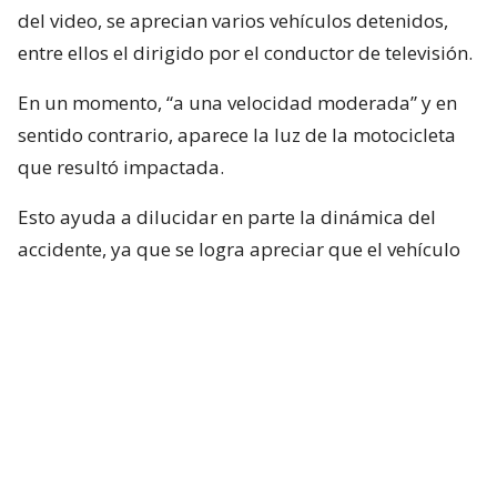
del video, se aprecian varios vehículos detenidos,
entre ellos el dirigido por el conductor de televisión.
En un momento, “a una velocidad moderada” y en
sentido contrario, aparece la luz de la motocicleta
que resultó impactada.
Esto ayuda a dilucidar en parte la dinámica del
accidente, ya que se logra apreciar que el vehículo
rojo en el que se desplazaba el conductor de Mucho
Gusto estaba detenido, pero lo que falta por
dilucidar es si Neme habría puesto en marcha su
vehículo con luz roja.
Por otra parte y, según el mismo video, el
motociclista no será el responsable, algo que
deberá determinar la justicia.