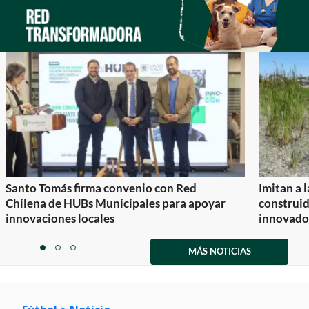
Santo Tomás firma convenio con Red
Imitan a 
Chilena de HUBs Municipales para apoyar
construi
innovaciones locales
innovador
Item
1
MÁS NOTICIAS
item
item
item
of
0
1
2
3