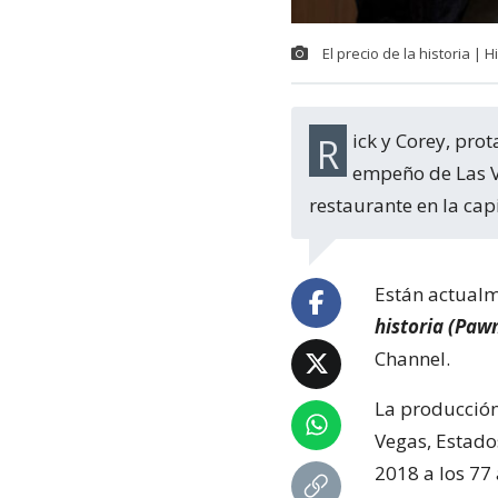
El precio de la historia | 
Rick y Corey, pro
empeño de Las Ve
restaurante en la capi
Están actualm
historia (Pawn
Channel.
La producción
Vegas, Estado
2018 a los 77 