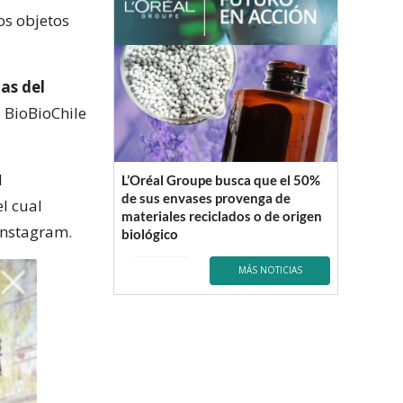
os objetos
las del
 BioBioChile
l
L’Oréal Groupe busca que el 50%
de sus envases provenga de
l cual
materiales reciclados o de origen
Instagram.
biológico
MÁS NOTICIAS