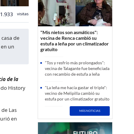
1.933
visitas
"Mis nietos son asmáticos":
 casa de
vecina de Renca cambió su
estufa a leña por un climatizador
 en un
gratuito
"Tos y resfrío más prolongados":
vecina de Talagante fue beneficiada
con recambio de estufa a leña
cio de la
ado History
"La leña me hacía gastar el triple":
vecino de Melipilla cambió su
estufa por un climatizador gratuito
 de Las
MÁS NOTICIAS
murió en