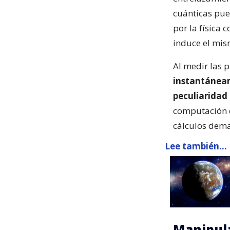
cuánticas pued
por la física
induce el mis
Al medir las 
instantáneam
peculiaridad 
computación c
cálculos dema
Lee también...
Manipula