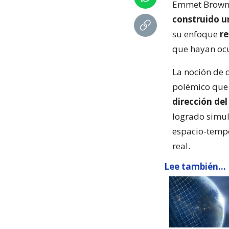
Emmet Brown, 
construido u
su enfoque
re
que hayan ocu
La noción de 
polémico que 
dirección del
logrado simul
espacio-tempo
real.
Lee también...