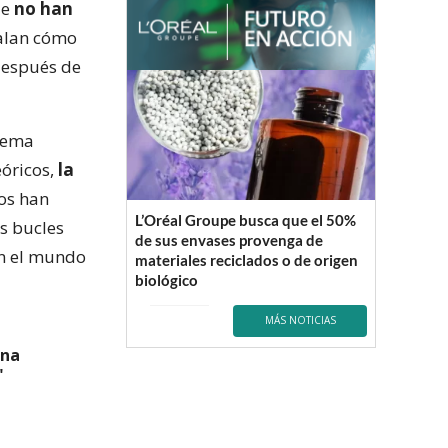
ue
no han
ñalan cómo
espués de
 tema
eóricos,
la
cos han
L’Oréal Groupe busca que el 50%
s bucles
de sus envases provenga de
en el mundo
materiales reciclados o de origen
biológico
MÁS NOTICIAS
una
"