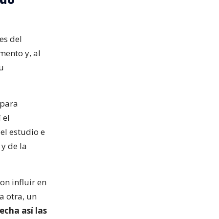
es del
mento y, al
u
 para
 el
el estudio e
y de la
ron influir en
a otra, un
echa así las