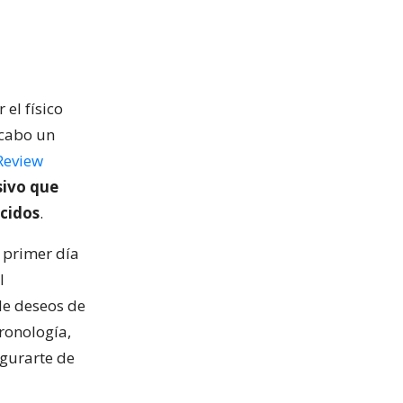
 el físico
 cabo un
 Review
sivo que
ecidos
.
l primer día
l
de deseos de
cronología,
gurarte de