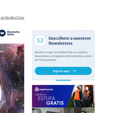
a de BioBioChile