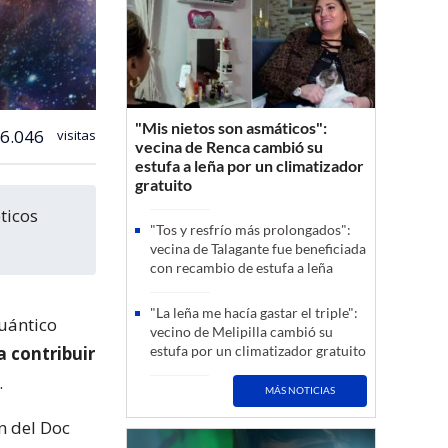
"Mis nietos son asmáticos":
6.046
visitas
vecina de Renca cambió su
estufa a leña por un climatizador
gratuito
"Tos y resfrío más prolongados":
vecina de Talagante fue beneficiada
con recambio de estufa a leña
"La leña me hacía gastar el triple":
cuántico
vecino de Melipilla cambió su
a contribuir
estufa por un climatizador gratuito
.
MÁS NOTICIAS
n del Doc