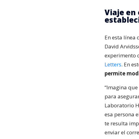
Viaje en
establec
En esta línea 
David Arvidss
experimento 
Letters
. En es
permite modi
“Imagina que q
para asegurart
Laboratorio H
esa persona el
te resulta im
enviar el corr