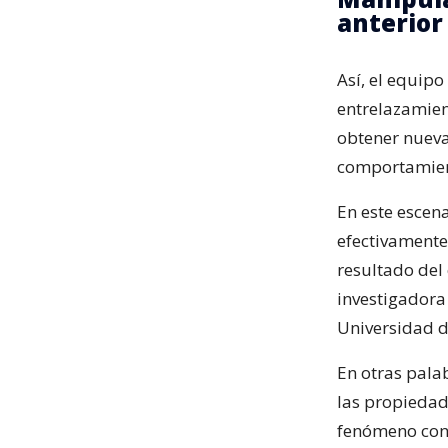
anterior 
Así, el equip
entrelazamient
obtener nueva
comportamient
En este escen
efectivamente 
resultado del
investigadora 
Universidad 
En otras pala
las propiedad
fenómeno cono