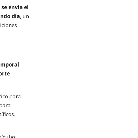
 se envía el
undo día
, un
iciones
emporal
orte
tico para
 para
íficos.
tículas