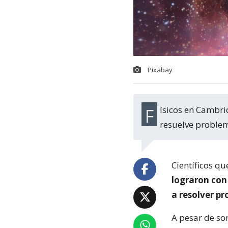
Pixabay
Físicos en Cambridge han mostrado que simular viajes en el tiempo hipotéticos
resuelve problem
Científicos qu
lograron con 
a resolver pr
A pesar de so