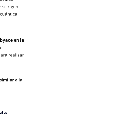
e se rigen
 cuántica
byace en la
a
ara realizar
imilar a la
ado