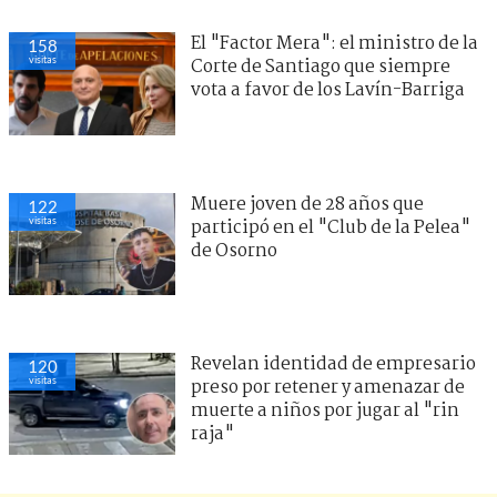
El "Factor Mera": el ministro de la
158
visitas
Corte de Santiago que siempre
vota a favor de los Lavín-Barriga
Muere joven de 28 años que
122
visitas
participó en el "Club de la Pelea"
de Osorno
Revelan identidad de empresario
120
visitas
preso por retener y amenazar de
muerte a niños por jugar al "rin
raja"