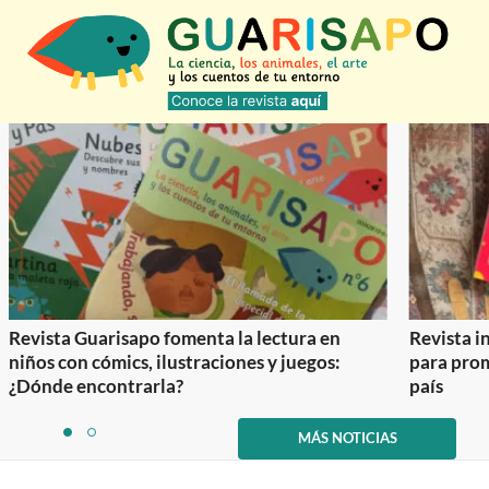
Revista Guarisapo fomenta la lectura en
Revista in
niños con cómics, ilustraciones y juegos:
para prom
¿Dónde encontrarla?
país
Item
1
MÁS NOTICIAS
item
item
of
0
1
2