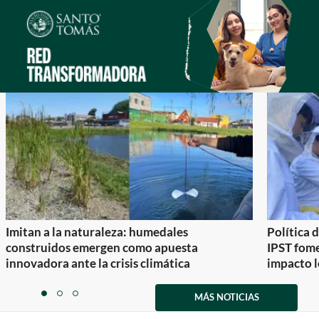
Imitan a la naturaleza: humedales
Política 
construidos emergen como apuesta
IPST fom
innovadora ante la crisis climática
impacto l
Item
1
MÁS NOTICIAS
item
item
item
of
0
1
2