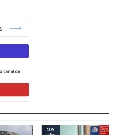
s
o canal de
109
visitas