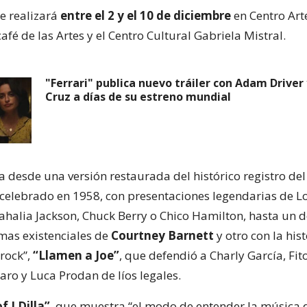
se realizará
entre el 2 y el 10 de diciembre
en Centro Art
afé de las Artes y el Centro Cultural Gabriela Mistral.
"Ferrari" publica nuevo tráiler con Adam Driver
Cruz a días de su estreno mundial
a desde una versión restaurada del histórico registro del
celebrado en 1958, con presentaciones legendarias de L
halia Jackson, Chuck Berry o Chico Hamilton, hasta un
emas existenciales de
Courtney Barnett
y otro con la hist
rock”,
“Llamen a Joe”
, que defendió a Charly García, Fit
ro y Luca Prodan de líos legales.
f J Dilla”
, que muestra “el modo de entender la música de