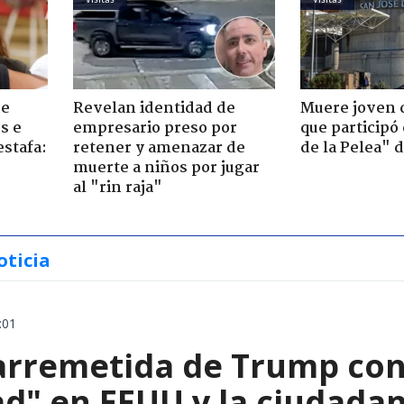
de
Revelan identidad de
Muere joven 
s e
empresario preso por
que participó
estafa:
retener y amenazar de
de la Pelea" 
muerte a niños por jugar
al "rin raja"
oticia
:01
arremetida de Trump cont
d" en EEUU y la ciudadan