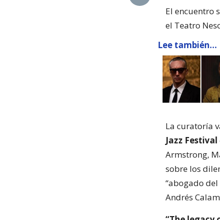
El encuentro 
el Teatro Nesc
Lee también...
La curatoría v
Jazz Festival
Armstrong, Ma
sobre los dil
“abogado del 
Andrés Calama
“The legacy o