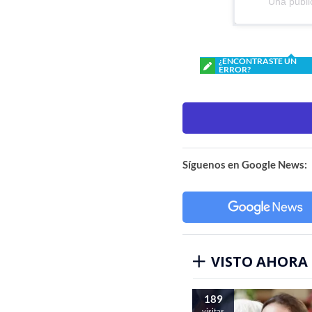
Una publi
¿ENCONTRASTE UN
ERROR?
Síguenos en Google News:
VISTO AHORA
189
visitas