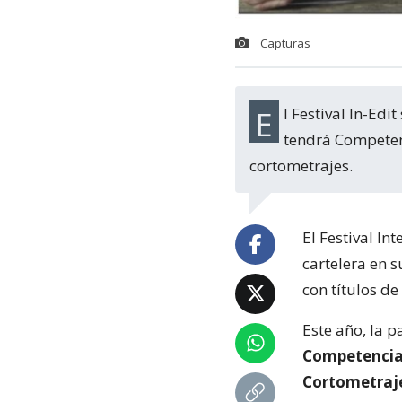
Capturas
El Festival In-Edit se desarrollará entre el 2 y el 10 de diciembre en tres sedes, y
tendrá Competen
cortometrajes.
El Festival I
cartelera en 
con títulos de
Este año, la p
Competencia
Cortometraj