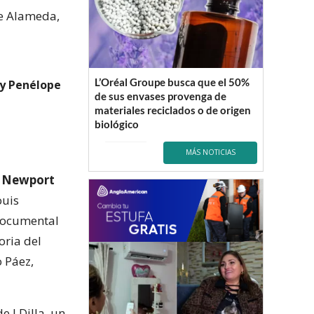
e Alameda,
L’Oréal Groupe busca que el 50%
 y Penélope
de sus envases provenga de
materiales reciclados o de origen
biológico
MÁS NOTICIAS
Newport
ouis
 documental
oria del
o Páez,
 J Dilla, un