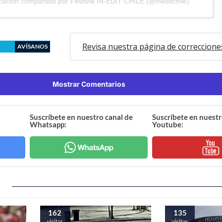
cación compartida por Festival IN-EDIT CHILE (@ineditchile)
Revisa nuestra página de correccione
AVÍSANOS
Mostrar Comentarios
Suscríbete en nuestro canal de
Suscríbete en nuestr
Whatsapp:
Youtube:
162
135
visitas
visitas