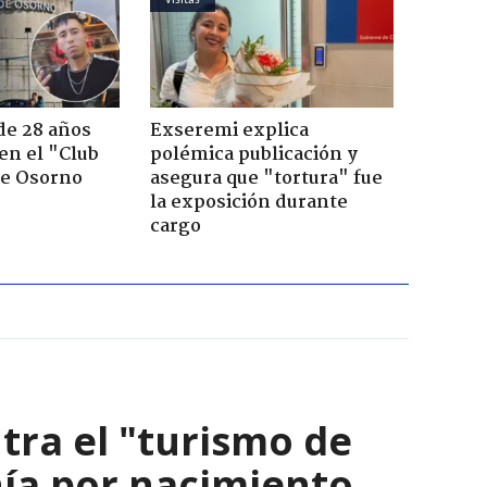
de 28 años
Exseremi explica
 en el "Club
polémica publicación y
de Osorno
asegura que "tortura" fue
la exposición durante
cargo
ra el "turismo de
ía por nacimiento