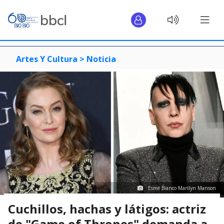
Artes Y Cultura >
Noticia
Esmé Bianco Marilyn Manson
Cuchillos, hachas y látigos: actriz
de "Game of Thrones" demanda a