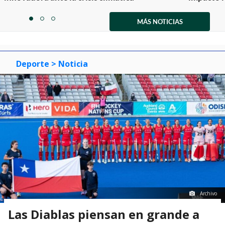
Item
1
MÁS NOTICIAS
item
item
item
of
0
1
2
3
Deporte
> Noticia
Archivo
Las Diablas piensan en grande a