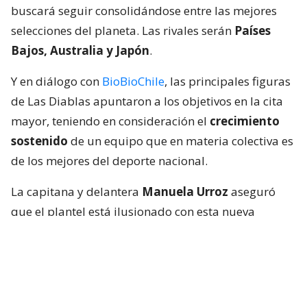
buscará seguir consolidándose entre las mejores
selecciones del planeta. Las rivales serán
Países
Bajos, Australia y Japón
.
Y en diálogo con
BioBioChile
, las principales figuras
de Las Diablas apuntaron a los objetivos en la cita
mayor, teniendo en consideración el
crecimiento
sostenido
de un equipo que en materia colectiva es
de los mejores del deporte nacional.
La capitana y delantera
Manuela Urroz
aseguró
que el plantel está ilusionado con esta nueva
oportunidad y consciente de la exigencia que
representa el grupo que les tocó.
“
Estamos muy felices de estar viviendo este
sueño. Tenemos tres rivales muy difíciles en el