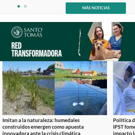
Item
1
MÁS NOTICIAS
item
item
of
0
1
2
Imitan a la naturaleza: humedales
Política 
construidos emergen como apuesta
IPST fom
innovadora ante la crisis climática
impacto l