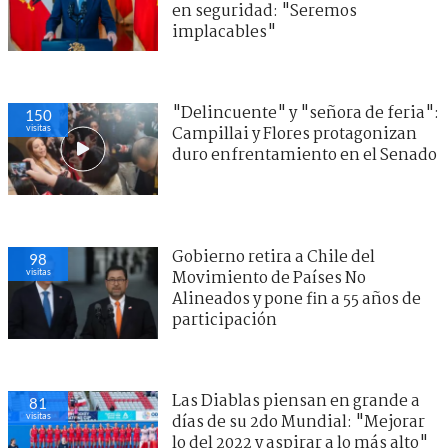
en seguridad: "Seremos
implacables"
"Delincuente" y "señora de feria":
150
visitas
Campillai y Flores protagonizan
duro enfrentamiento en el Senado
Gobierno retira a Chile del
98
visitas
Movimiento de Países No
Alineados y pone fin a 55 años de
participación
Las Diablas piensan en grande a
81
visitas
días de su 2do Mundial: "Mejorar
lo del 2022 y aspirar a lo más alto"