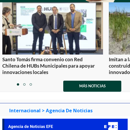
Santo Tomás firma convenio con Red
Imitan a 
Chilena de HUBs Municipales para apoyar
construi
innovaciones locales
innovador
Item
1
MÁS NOTICIAS
item
item
item
of
0
1
2
3
Internacional
> Agencia De Noticias