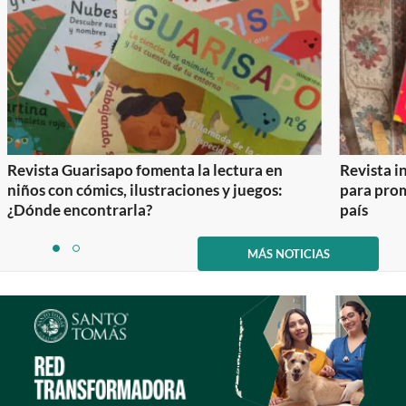
Revista Guarisapo fomenta la lectura en
Revista in
niños con cómics, ilustraciones y juegos:
para prom
¿Dónde encontrarla?
país
Item
1
MÁS NOTICIAS
item
item
of
0
1
2