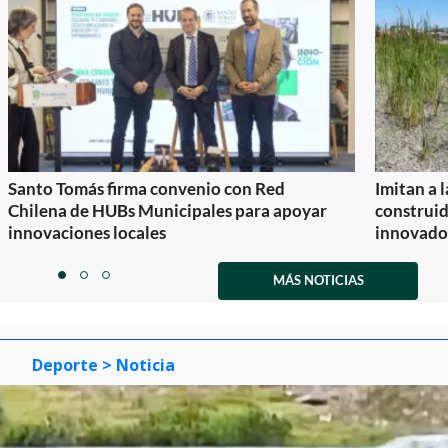
Santo Tomás firma convenio con Red
Imitan a 
Chilena de HUBs Municipales para apoyar
construi
innovaciones locales
innovador
Item
1
MÁS NOTICIAS
item
item
item
of
0
1
2
3
Deporte
> Noticia