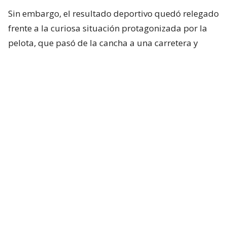
Sin embargo, el resultado deportivo quedó relegado
frente a la curiosa situación protagonizada por la
pelota, que pasó de la cancha a una carretera y
terminó vinculada con un accidente fuera del
Parque ANCAP.
Cabe señalar que, de acuerdo a diversos reportes, se
informó que no hubo ningún lesionado por este
accidente. Lo único que sucedió es que se generó
mucho tránsito por algunos minutos.
En Uruguay, estaban jugando un partido
La pelota se fue a la calle
Y terminaron provocando un choque
múltiple
pic.twitter.com/k3yxS4Y4MG