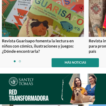
Revista Guarisapo fomenta la lectura en
Revista in
niños con cómics, ilustraciones y juegos:
para prom
¿Dónde encontrarla?
país
Item
1
MÁS NOTICIAS
item
item
of
0
1
2