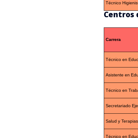
Técnico Higienis
Centros 
Carrera
Técnico en Educ
Asistente en Ed
Técnico en Traba
Secretariado Eje
Salud y Terapias
Técnico en Educ