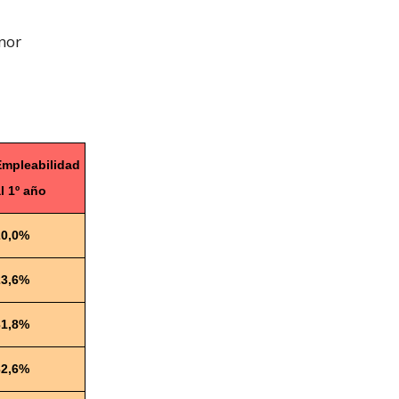
enor
Empleabilidad
l 1º año
20,0%
23,6%
31,8%
32,6%