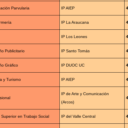
ación Parvularia
IP AIEP
rmería
IP La Araucana
IP Los Leones
o Publicitario
IP Santo Tomás
ño Gráfico
IP DUOC UC
ía y Turismo
IP AIEP
IP de Arte y Comunicación
sional
(Arcos)
 Superior en Trabajo Social
IP del Valle Central