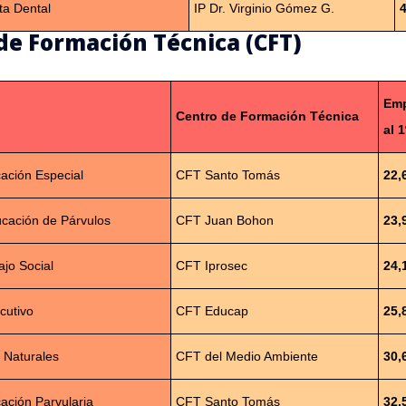
ta Dental
IP Dr. Virginio Gómez G.
de Formación Técnica (CFT)
Emp
Centro de Formación Técnica
al 
ación Especial
CFT Santo Tomás
22,
ucación de Párvulos
CFT Juan Bohon
23,
jo Social
CFT Iprosec
24,
cutivo
CFT Educap
25,
 Naturales
CFT del Medio Ambiente
30,
ación Parvularia
CFT Santo Tomás
32,