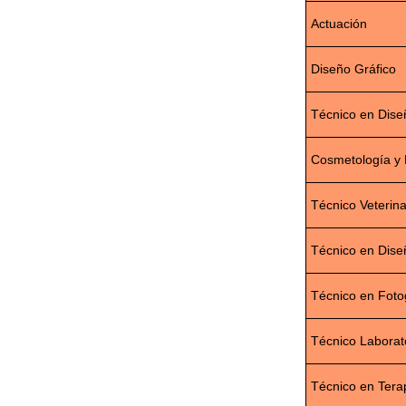
Actuación
Diseño Gráfico
Técnico en Dise
Cosmetología y 
Técnico Veterina
Técnico en Dise
Técnico en Fotogr
Técnico Laborato
Técnico en Tera