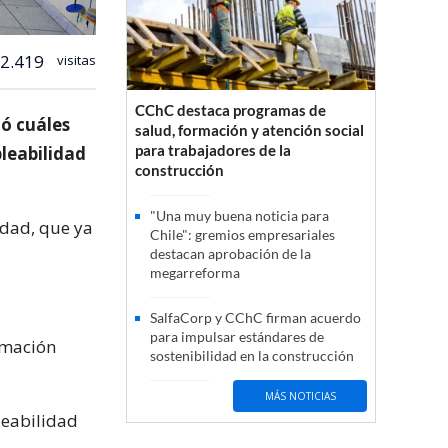
2.419
visitas
CChC destaca programas de
mó cuáles
salud, formación y atención social
para trabajadores de la
leabilidad
construcción
"Una muy buena noticia para
idad, que ya
Chile": gremios empresariales
destacan aprobación de la
megarreforma
SalfaCorp y CChC firman acuerdo
para impulsar estándares de
ormación
sostenibilidad en la construcción
MÁS NOTICIAS
leabilidad