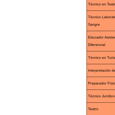
Técnico en Teat
Técnico Laborato
Sangre
Educador Asiste
Diferencial
Técnico en Turi
Interpretación 
Preparador Físi
Técnico Jurídico
Teatro