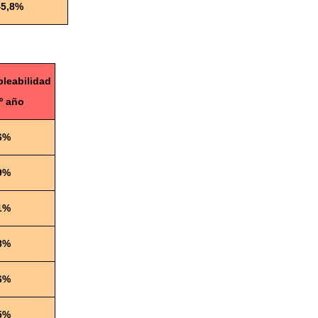
45,8%
leabilidad
1º año
6%
9%
1%
8%
6%
5%