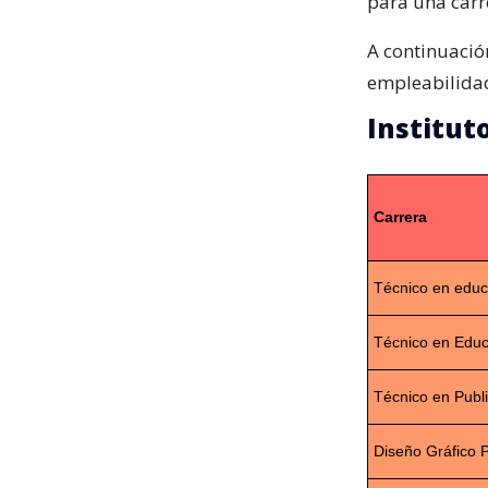
para una carr
A continuació
empleabilidad 
Instituto
Carrera
Técnico en educa
Técnico en Educ
Técnico en Publ
Diseño Gráfico P