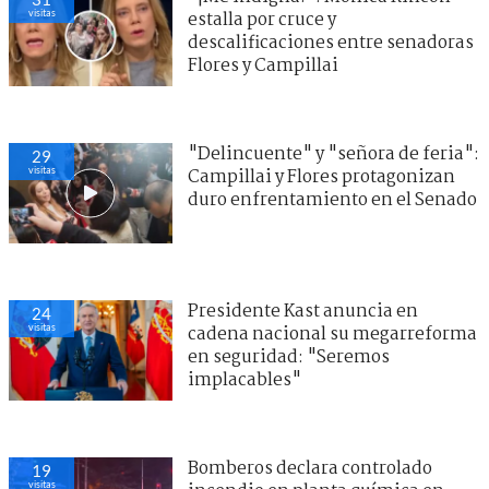
visitas
estalla por cruce y
descalificaciones entre senadoras
Flores y Campillai
"Delincuente" y "señora de feria":
29
visitas
Campillai y Flores protagonizan
duro enfrentamiento en el Senado
Presidente Kast anuncia en
24
visitas
cadena nacional su megarreforma
en seguridad: "Seremos
implacables"
Bomberos declara controlado
19
visitas