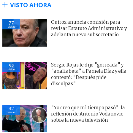
VISTO AHORA
Quiroz anuncia comisión para
77
visitas
revisar Estatuto Administrativo y
adelanta nuevo subsecretario
Sergio Rojas le dijo "gorreada" y
52
visitas
"analfabeta" a Pamela Díaz y ella
contestó: "Después pide
disculpas"
"Yo creo que mi tiempo pasó": la
42
visitas
reflexión de Antonio Vodanovic
sobre la nueva televisión