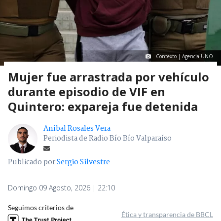
Contexto | Agencia UNO
Mujer fue arrastrada por vehículo
durante episodio de VIF en
Quintero: expareja fue detenida
Aníbal Rosales Vera
Periodista de Radio Bío Bío Valparaíso
Publicado por
Sergio Silvestre
Domingo 09 Agosto, 2026 | 22:10
Seguimos criterios de
Ética y transparencia de BBCL