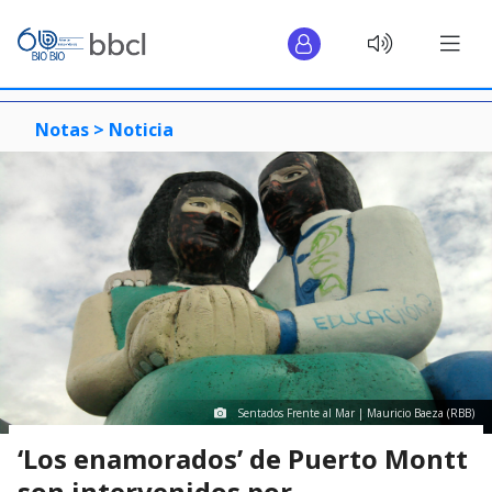
Notas >
Noticia
Sentados Frente al Mar | Mauricio Baeza (RBB)
‘Los enamorados’ de Puerto Montt
son intervenidos por