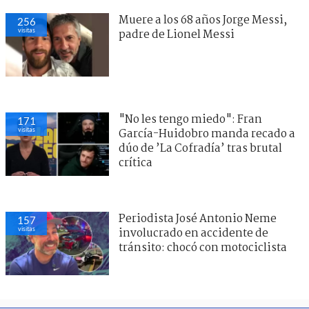
Muere a los 68 años Jorge Messi,
256
visitas
padre de Lionel Messi
"No les tengo miedo": Fran
171
visitas
García-Huidobro manda recado a
dúo de ’La Cofradía’ tras brutal
crítica
Periodista José Antonio Neme
157
visitas
involucrado en accidente de
tránsito: chocó con motociclista