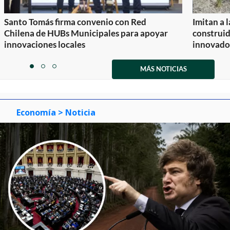
Santo Tomás firma convenio con Red
Imitan a 
Chilena de HUBs Municipales para apoyar
construi
innovaciones locales
innovador
Item
1
MÁS NOTICIAS
item
item
item
of
0
1
2
3
Economía
> Noticia