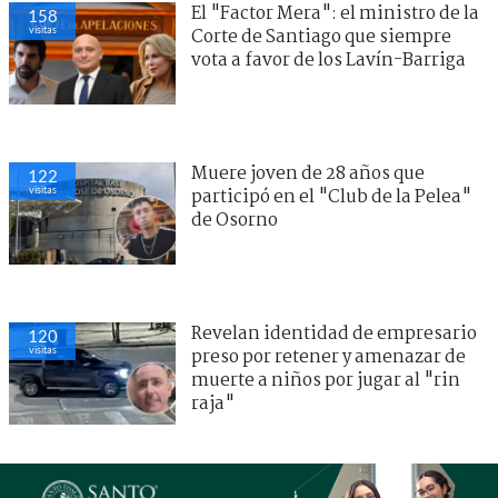
El "Factor Mera": el ministro de la
158
visitas
Corte de Santiago que siempre
vota a favor de los Lavín-Barriga
Muere joven de 28 años que
122
visitas
participó en el "Club de la Pelea"
de Osorno
Revelan identidad de empresario
120
visitas
preso por retener y amenazar de
muerte a niños por jugar al "rin
raja"