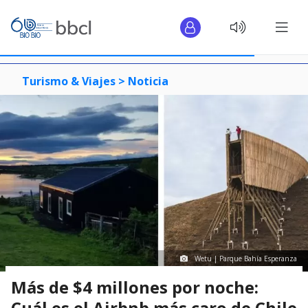
Turismo & Viajes >
Noticia
Wetu | Parque Bahía Esperanza
Más de $4 millones por noche:
Cuál es el Airbnb más caro de Chile