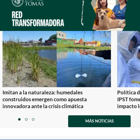
Imitan a la naturaleza: humedales
Política 
construidos emergen como apuesta
IPST fom
innovadora ante la crisis climática
impacto l
Item
1
MÁS NOTICIAS
item
item
item
of
0
1
2
3