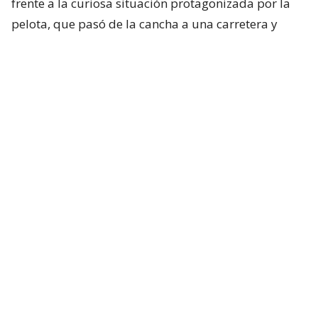
frente a la curiosa situación protagonizada por la
pelota, que pasó de la cancha a una carretera y
terminó vinculada con un accidente fuera del
Parque ANCAP.
Cabe señalar que, de acuerdo a diversos reportes, se
informó que no hubo ningún lesionado por este
accidente. Lo único que sucedió es que se generó
mucho tránsito por algunos minutos.
En Uruguay, estaban jugando un partido
La pelota se fue a la calle
Y terminaron provocando un choque
múltiple
pic.twitter.com/k3yxS4Y4MG
— ElBuni (@therealbuni)
August 8, 2026