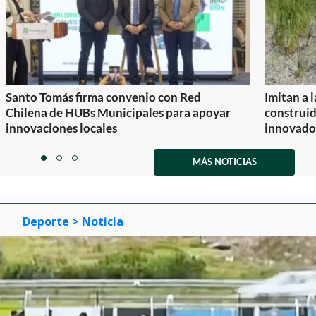
Santo Tomás firma convenio con Red
Imitan a 
Chilena de HUBs Municipales para apoyar
construi
innovaciones locales
innovador
Item
1
MÁS NOTICIAS
item
item
item
of
0
1
2
3
Deporte
> Noticia