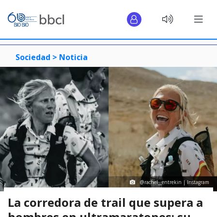
Sociedad >
Noticia
@rachel__entrekin | Instagram
La corredora de trail que supera a
hombres en ultramaratones: su